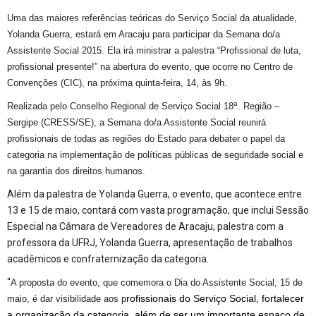
Uma das maiores referências teóricas do Serviço Social da atualidade,
Yolanda Guerra, estará em Aracaju para participar da Semana do/a
Assistente Social 2015. Ela irá ministrar a palestra “Profissional de luta,
profissional presente!” na abertura do evento, que ocorre no Centro de
Convenções (CIC), na próxima quinta-feira, 14, às 9h.
a
Realizada pelo Conselho Regional de Serviço Social 18
. Região –
Sergipe (CRESS/SE), a Semana do/a Assistente Social reunirá
profissionais de todas as regiões do Estado para debater o
papel
da
categoria
na implementação de políticas públicas de seguridade social e
na garantia dos direitos humanos.
Além da palestra de Yolanda Guerra, o evento, que acontece entre
13 e 15 de maio,
contará com vasta programação, que inclui
Sessão
Especial na Câmara de Vereadores de Aracaju,
p
alestra com a
professora da UFRJ,
Yolanda Guerra, apresentação de trabalhos
acadêmicos
e confraternização da categoria.
“
A proposta do evento, que comemora o Dia do Assistente Social, 15 de
rofissionais do Serviço Social, fortalecer
maio, é dar visibilidade aos p
a organização da categoria, além de ser
um
importante
espaço de