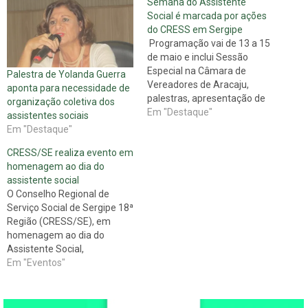
Semana do Assistente
Social é marcada por ações
do CRESS em Sergipe
Programação vai de 13 a 15
de maio e inclui Sessão
Especial na Câmara de
Palestra de Yolanda Guerra
Vereadores de Aracaju,
aponta para necessidade de
palestras, apresentação de
organização coletiva dos
trabalhos acadêmicos O Dia
Em "Destaque"
assistentes sociais
15 de maio é o Dia Nacional
Em "Destaque"
do Assistente Social. Para
CRESS/SE realiza evento em
marcar a passagem data, o
homenagem ao dia do
Conselho Regional do
assistente social
Serviço Social 18a.
O Conselho Regional de
Região/Sergipe realiza,
Serviço Social de Sergipe 18ª
entre…
Região (CRESS/SE), em
homenagem ao dia do
Assistente Social,
comemorado dia 15 de maio,
Em "Eventos"
promove evento no dia 14 do
mesmo mês no auditório da
OAB a partir das 08h30min.