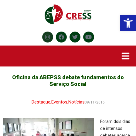
Abr
Oficina da ABEPSS debate fundamentos do
Serviço Social
Destaque
,
Eventos
,
Notícias
09/11/2016
Foram dois dias
de intensos
debates acerca