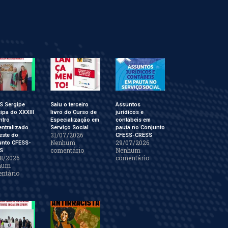
S Sergipe
Saiu o terceiro
Assuntos
cipa do XXXIII
livro do Curso de
jurídicos e
ntro
Especialização em
contábeis em
ntralizado
Serviço Social
pauta no Conjunto
31/07/2026
este do
CFESS-CRESS
Nenhum
29/07/2026
unto CFESS-
comentário
Nenhum
S
8/2026
comentário
hum
ntário