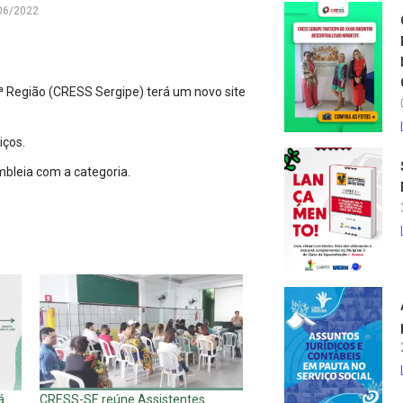
06/2022
8ª Região (CRESS Sergipe) terá um novo site
iços.
bleia com a categoria.
á
CRESS-SE reúne Assistentes