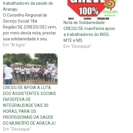
trabalhadores da saúde de
Aracaju
O Conselho Regional de
Serviço Social 18a.
Nota de Solidariedade:
Região/SE (CRESS/SE) vem,
CRESS/SE manifesta apoio
por meio desta nota, prestar
a trabalhadores do INSS,
sua solidariedade e seu
MTE e MS
apoio às categorias de
Em "Artigos"
Em "Destaque"
trabalhadores e
trabalhadoras que atuam na
Saúde do município de
Aracaju, em greve desdo o
último dia 31. São
assistentes sociais, médicos,
enfermeiros, psicólogos,
CRESS/SE APOIA A LUTA
farmacêuticos, odontólogos,
DOS ASSISTENTES SOCIAIS
agentes…
EM DEFESA DE
INTEGRALIDADE DAS 30
HORAS, PARA OS
PROFISSIONAIS DA SAÚDE
DO MUNICÍPIO DE ARACAJU
Em "Destaque"