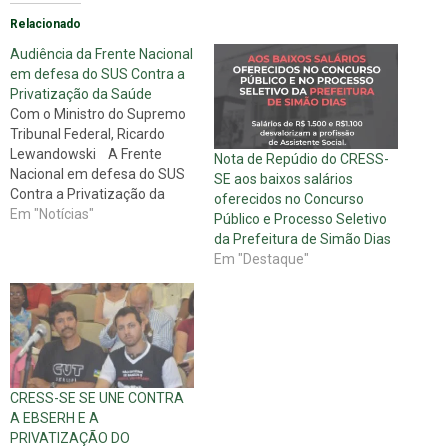
Relacionado
Audiência da Frente Nacional
em defesa do SUS Contra a
Privatização da Saúde
Com o Ministro do Supremo
Tribunal Federal, Ricardo
Lewandowski A Frente
Nota de Repúdio do CRESS-
Nacional em defesa do SUS
SE aos baixos salários
Contra a Privatização da
oferecidos no Concurso
Saúde, comissão esta
Em "Notícias"
Público e Processo Seletivo
formada por entidades
da Prefeitura de Simão Dias
Nacionais, Estaduais,
Em "Destaque"
Acadêmicos, Advogados e
Populares, esteve no dia
16/11/2010, neste dia
representada por
integrantes da FENASPS,
SINSPREV/SP, SINTURJ,
Sindicato dos Médicos, em…
CRESS-SE SE UNE CONTRA
A EBSERH E A
PRIVATIZAÇÃO DO