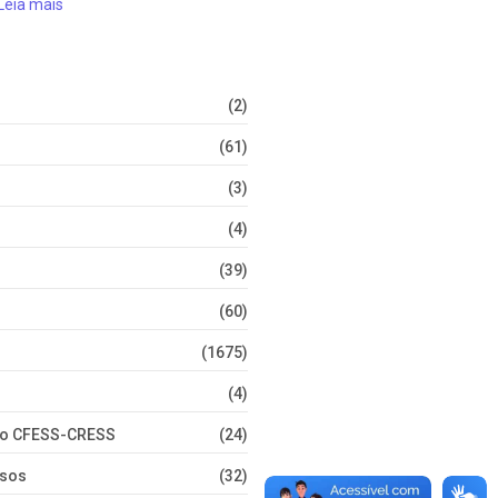
Leia mais
(2)
(61)
(3)
(4)
(39)
(60)
(1675)
(4)
nto CFESS-CRESS
(24)
rsos
(32)