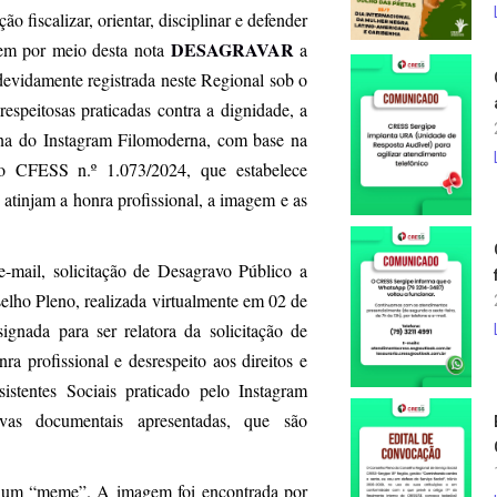
fiscalizar, orientar, disciplinar e defender
DESAGRAVAR
 vem por meio desta nota
a
devidamente registrada neste Regional sob o
espeitosas praticadas contra a dignidade, a
ágina do Instagram Filomoderna, com base na
o CFESS n.º 1.073/2024, que estabelece
atinjam a honra profissional, a imagem e as
mail, solicitação de Desagravo Público a
elho Pleno, realizada virtualmente em 02 de
gnada para ser relatora da solicitação de
a profissional e desrespeito aos direitos e
istentes Sociais praticado pelo Instagram
vas documentais apresentadas, que são
ar um “meme”. A imagem foi encontrada por