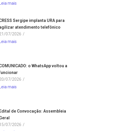
Leia mais
CRESS Sergipe implanta URA para
agilizar atendimento telefônico
21/07/2026
/
Leia mais
COMUNICADO: o WhatsApp voltou a
funcionar
20/07/2026
/
Leia mais
Edital de Convocação: Assembleia
Geral
15/07/2026
/