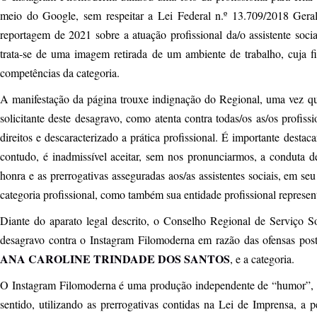
meio do Google, sem respeitar a Lei Federal n.º 13.709/2018 Ge
reportagem de 2021 sobre a atuação profissional da/o assistente socia
trata-se de uma imagem retirada de um ambiente de trabalho, cuja fi
competências da categoria.
A manifestação da página trouxe indignação do Regional, uma vez que
solicitante deste desagravo, como atenta contra todas/os as/os profissi
direitos e descaracterizado a prática profissional. É importante desta
contudo, é inadmissível aceitar, sem nos pronunciarmos, a conduta de
honra e as prerrogativas asseguradas aos/as assistentes sociais, em se
categoria profissional, como também sua entidade profissional repre
Diante do aparato legal descrito, o Conselho Regional de Serviço So
desagravo contra o Instagram Filomoderna em razão das ofensas postad
ANA CAROLINE TRINDADE DOS SANTOS
, e a categoria.
O Instagram Filomoderna é uma produção independente de “humor”, 
sentido, utilizando as prerrogativas contidas na Lei de Imprensa, a