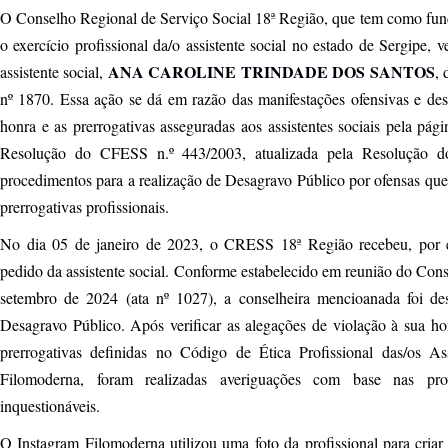
O Conselho Regional de Serviço Social 18ª Região, que tem como função 
o exercício profissional da/o assistente social no estado de Sergipe,
ANA CAROLINE TRINDADE DOS SANTOS
assistente social,
, 
nº 1870. Essa ação se dá em razão das manifestações ofensivas e desr
honra e as prerrogativas asseguradas aos assistentes sociais pela p
Resolução do CFESS n.º 443/2003, atualizada pela Resolução d
procedimentos para a realização de Desagravo Público por ofensas que 
prerrogativas profissionais.
No dia 05 de janeiro de 2023, o CRESS 18ª Região recebeu, por e-
pedido da assistente social. Conforme estabelecido em reunião do Cons
setembro de 2024 (ata nº 1027), a conselheira mencioanada foi desi
Desagravo Público. Após verificar as alegações de violação à sua honr
prerrogativas definidas no Código de Ética Profissional das/os Ass
Filomoderna, foram realizadas averiguações com base nas pro
inquestionáveis.
O Instagram Filomoderna utilizou uma foto da profissional para cri