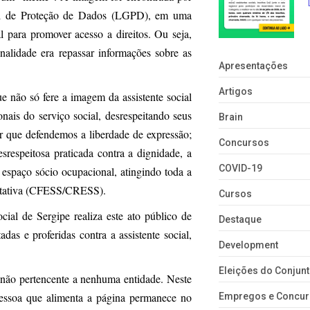
ral de Proteção de Dados (LGPD), em uma
l para promover acesso a direitos. Ou seja,
nalidade era repassar informações sobre as
Apresentações
Artigos
 não só fere a imagem da assistente social
onais do serviço social, desrespeitando seus
Brain
car que defendemos a liberdade de expressão;
Concursos
srespeitosa praticada contra a dignidade, a
COVID-19
u espaço sócio ocupacional, atingindo toda a
sentativa (CFESS/CRESS).
Cursos
cial de Sergipe realiza este ato público de
Destaque
as e proferidas contra a assistente social,
Development
Eleições do Conju
não pertencente a nenhuma entidade. Neste
 pessoa que alimenta a página permanece no
Empregos e Concu