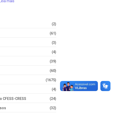
Leia mais
(2)
(61)
(3)
(4)
(39)
(60)
(1675)
(4)
nto CFESS-CRESS
(24)
rsos
(32)