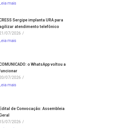
Leia mais
CRESS Sergipe implanta URA para
agilizar atendimento telefônico
21/07/2026
/
Leia mais
COMUNICADO: o WhatsApp voltou a
funcionar
20/07/2026
/
Leia mais
Edital de Convocação: Assembleia
Geral
15/07/2026
/