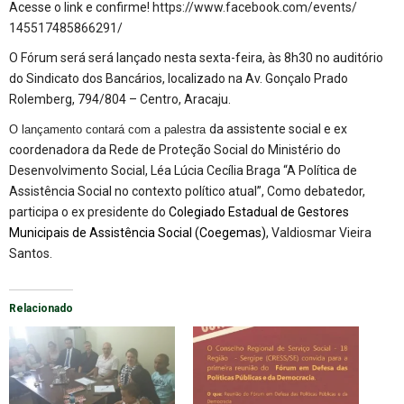
Acesse o link e confirme!
https://www.
facebook.com/events/
145517485866291/
O Fórum será será lançado nesta sexta-feira, às 8h30 no auditório
do Sindicato dos Bancários, localizado na Av. Gonçalo Prado
Rolemberg, 794/804 – Centro, Aracaju.
da a
ssistente
s
ocial e ex
O lançamento contará com a palestra
coordenadora da Rede
de P
roteção Social do
Ministério do
Desenvolvimento Social
, Léa
Lúcia Cecília
Braga
“
A Política de
Assistência Social no contexto político atual”,
Como debatedor,
participa o
ex presidente do
Colegiado Estadual de Gestores
Municipais de Assistência Social (Coegemas)
, Valdiosmar
Vieira
Santos.
Relacionado