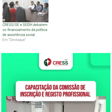
o Programa de Aquisição de
Alimentos na modalidade
leite (PAA-Leite). A reunião
tem o objetivo de discutir
CRESS/SE e SEIDH debatem
questões referentes ao
co-financiamento da política
pagamento direto ao
de assistência social
produtor…
Em "Destaque"