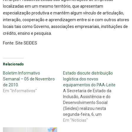
localizadas em um mesmo território, que apresentam
especialização produtiva e mantêm algum vínculo de articulação,
interação, cooperação e aprendizagem entre si e com outros atores
locais tais como Governo, associações empresariais, instituições de
crédito, ensino e pesquisa.
Fonte: Site
SEIDES
Relacionado
Boletim Informativo
Estado discute distribuição
Semanal – 05 de Novembro
logística dos novos
de 2010
equipamentos do PAA-Leite
Em "Informativos"
A Secretaria de Estado da
Inclusão, Assistência e do
Desenvolvimento Social
(Seides) realizou nesta
segunda-feira, 6, um
encontro com
Em "Notícias"
representantes de laticínios
e associações que integram