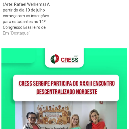
encaminhar os últimos
(Arte: Rafael Werkema) A
preparativos para o evento,
partir do dia 10 de julho
que se realizará em menos…
começaram as inscrições
para estudantes no 14º
Congresso Brasileiro de
Assistentes Sociais (CBAS).
Em "Destaque"
Quem tiver interesse pode
acessar o
site www.cbas2013.com.br
para saber sobre valores de
inscrição e a programação
completa do evento.
Informações sobre
alojamento para estudantes
devem ser verificadas…