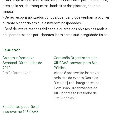
área de lazer, churrasqueiras, banheiros das piscinas, sauna e
sinuca.
• Serão responsabilizados por qualquer dano que venham a ocorrer
durante o período em que estiverem hospedados;
• Será de inteira responsabilidade a guarda dos objetos pessoais e
equipamentos dos participantes, bem como sua integridade física.
Relacionado
Boletim Informativo
Comissão Organizadora do
Semanal -30 de Julho de
XIII CBAS convoca para Ato
2010
Público
Em "Informativos"
Ainda é possível se inscrever
pelo site do evento Nos dias
3 e 4 de julho, integrantes da
Comissão Organizadora do
XIII Congresso Brasileiro de
Assistentes Sociais (CBAS)
Em "Notícias"
se reuniram na sede do
Estudantes poderão se
CFESS, em Brasília (DF) para
inscrever no 14º CBAS