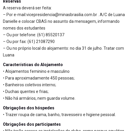
Reservas
A reserva deverá ser feita:
– Por e-mail:vicepresidencia@minasbrasilia.com.br . A/C de Luana
Danielle e colocar CBAS no assunto da mensagem, informando
nomes dos estudantes
– Ou por telefone: (61) 85520137
– Ou por fax: (61) 21087290
– Ou no próprio local do alojamento: no dia 31 de julho. Tratar com
Luana
Características do Alojamento
• Alojamentos feminino e masculino
• Para aproximadamente 450 pessoas;
• Banheiros coletivos interno;
• Duchas quentes e frias;
• Não há armários, nem guarda volume.
Obrigações dos hóspedes
• Trazer roupa de cama, banho, travesseiro e higiene pessoal.
Obrigações dos participantes
• Não terão acesso as instalações do clube, como parque aquático,