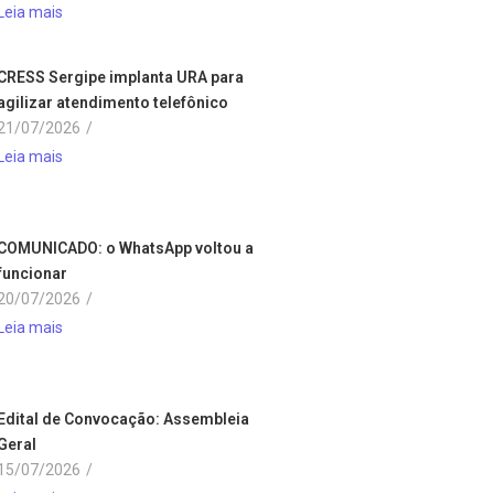
Leia mais
CRESS Sergipe implanta URA para
agilizar atendimento telefônico
21/07/2026
/
Leia mais
COMUNICADO: o WhatsApp voltou a
funcionar
20/07/2026
/
Leia mais
Edital de Convocação: Assembleia
Geral
15/07/2026
/