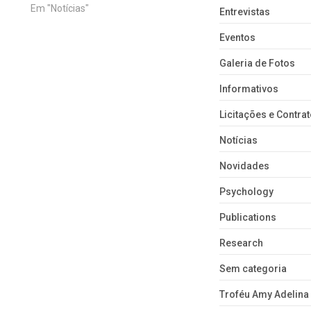
,
realizando uma série de ações para
Em "Notícias"
Entrevistas
sua implementação nas
ei
instituições empregadoras nos
Eventos
âmbitos municipal, estadual e
Galeria de Fotos
federal. Por esse motivo, nesta
quinta-feira, 21 de…
Informativos
Licitações e Contra
Notícias
Novidades
Psychology
Publications
Research
Sem categoria
Troféu Amy Adelina