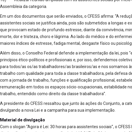
Assembleia da categoria.
Em um dos documentos que serão enviados, o CFESS afirma: “A redução
assistentes sociais se justifica ainda, pois são submetidos a longas e 
que provocam estado de profundo estresse, diante da convivência, minu
morte, dor e tristeza, choro e lágrima. Ao lado do médico e do enferme
maiores índices de estresse, fadiga mental, desgaste físico ou psicológi
Além disso, o Conselho Federal defende a implementação da lei, pois
princípios ético-políticos e profissionais e, por isso, defendemos cole
para todos/as os/as trabalhadores/as brasileiros/as e nos somamos às 
trabalho com qualidade para toda a classe trabalhadora, pela defesa de
com a jornada de trabalho, funções e qualificação profissional, estabel
remuneração em todos os espaços sócio-ocupacionais, estabilidade no
trabalho, entendido como direito da classe trabalhadora”.
A presidente do CFESS ressaltou que junto às ações do Conjunto, a ca
divulgando a nova Lei e a campanha para sua implementação.
Material de divulgação
Com o slogan “Agora é Lei: 30 horas para assistentes sociais”, o CFESS 