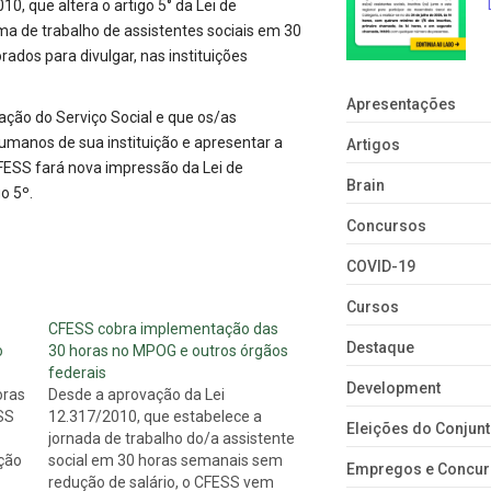
0, que altera o artigo 5° da Lei de
ma de trabalho de assistentes sociais em 30
ados para divulgar, nas instituições
Apresentações
ação do Serviço Social e que os/as
humanos de sua instituição e apresentar a
Artigos
FESS fará nova impressão da Lei de
Brain
o 5º.
Concursos
COVID-19
Cursos
CFESS cobra implementação das
Destaque
o
30 horas no MPOG e outros órgãos
federais
Development
oras
Desde a aprovação da Lei
ESS
12.317/2010, que estabelece a
Eleições do Conju
jornada de trabalho do/a assistente
ação
social em 30 horas semanais sem
Empregos e Concu
redução de salário, o CFESS vem