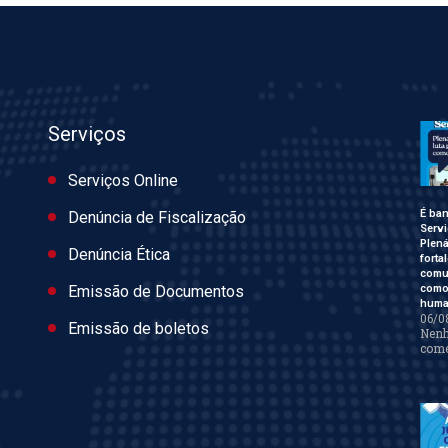
Serviços
Serviços Online
É ban
Denúncia de Fiscalização
Servi
Plen
Denúncia Ética
forta
comu
como 
Emissão de Documentos
huma
06/0
Emissão de boletos
Nen
come