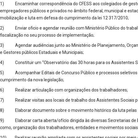
1) Encaminhar correspondência do CFESS aos colegiados de gestores
empregadores públicos e privados no âmbito federal, municipal e estadu
mobilização e luta em defesa do cumprimento da lei 12 317/2010;
2) Enviar oficio e agendar reunião com Ministério Público do trabalho 
fiscalização no seu processo de implementação;
3) Agendar audiências junto ao Ministério de Planejamento, Orçam
e Gestores públicos Estaduais e Municipais;
4) Constituir um “Observatório das 30 horas para os Assistentes So
5) Acompanhar Editais de Concurso Público e processos seletivos pa
cumprimento da nova legislação;
6) Realizar articulação com organizações dos trabalhadores;
7) Realizar visitas aos locais de trabalho dos Assistentes Sociais p
8) Elaborar documento sobre o movimento histórico da luta pelas 
9) Elaborar carta aberta/ofício dirigida às diversas Secretarias de 
como, organização dos trabalhadores, entidades e movimentos sociais
10) Realizar reunião ampliada com os assistentes sociais por meio 