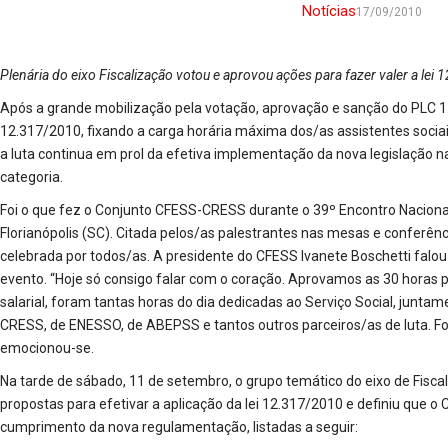
Notícias
17/09/2010
Plenária do eixo Fiscalização votou e aprovou ações para fazer valer a lei
Após a grande mobilização pela votação, aprovação e sanção do PLC 15
12.317/2010, fixando a carga horária máxima dos/as assistentes soci
a luta continua em prol da efetiva implementação da nova legislação na
categoria.
Foi o que fez o Conjunto CFESS-CRESS durante o 39º Encontro Naciona
Florianópolis (SC). Citada pelos/as palestrantes nas mesas e conferênc
celebrada por todos/as. A presidente do CFESS Ivanete Boschetti falo
evento. “Hoje só consigo falar com o coração. Aprovamos as 30 horas 
salarial, foram tantas horas do dia dedicadas ao Serviço Social, jun
CRESS, de ENESSO, de ABEPSS e tantos outros parceiros/as de luta. Foi
emocionou-se.
Na tarde de sábado, 11 de setembro, o grupo temático do eixo de Fisca
propostas para efetivar a aplicação da lei 12.317/2010 e definiu que o C
cumprimento da nova regulamentação, listadas a seguir: