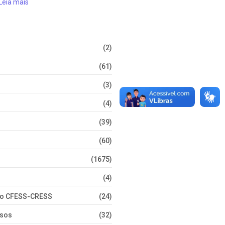
Leia mais
(2)
(61)
(3)
(4)
(39)
(60)
(1675)
(4)
nto CFESS-CRESS
(24)
rsos
(32)