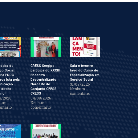
deira do
CRESS Sergipe
Saiu o terceiro
ço Social:
participa do XXXIII
livro do Curso de
ária FNDC
Encontro
Especialização em
lece luta pela
Descentralizado
Serviço Social
31/07/2026
nicação
Nordeste do
Nenhum
direito
Conjunto CFESS-
comentário
no!
CRESS
8/2026
04/08/2026
hum
Nenhum
ntário
comentário