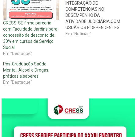
INTEGRAÇÃO DE
COMPETÊNCIAS NO
DESEMPENHO DA
ATIVIDADE JUDICIÁRIA COM
CRESS-SE firma parceria
USUÁRIOS E DEPENDENTES
com Faculdade Jardins para
DE DROGAS Estão abertas
Em "Notícias"
concessão de desconto de
as inscrições para
30% em cursos de Serviço
capacitação de 15 mil
Social
Operadores do Direito dos
Em "Destaque"
Juizados Especiais Criminais
Pós-Graduação Saúde
e dos Juizados da Infância e
Mental, Álcool e Drogas:
da Juventude; Profissionais
práticas e saberes
da área de atenção
Em "Destaque"
psicossocial (assistentes
sociais, pedagogos,
psicólogos, dentre outros);…