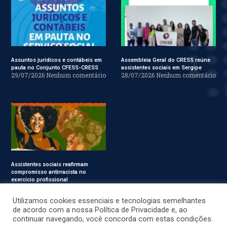
Assuntos jurídicos e contábeis em
Assembleia Geral do CRESS reúne
pauta no Conjunto CFESS-CRESS
assistentes sociais em Sergipe
29/07/2026
Nenhum comentário
28/07/2026
Nenhum comentário
Assistentes sociais reafirmam
compromisso antirracista no
exercício profissional
24/07/2026
Nenhum
comentário
Utilizamos cookies essenciais e tecnologias semelhantes
de acordo com a nossa Política de Privacidade e, ao
continuar navegando, você concorda com estas condições.