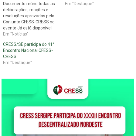
Documento reúne todas as
Em "Destaque"
deliberações, moções e
resoluções aprovados pelo
Conjunto CFESS-CRESS no
evento Já está disponível
para download o relatório
Em "Notícias"
final do 40º Encontro
CRESS/SE participa do 41°
Nacional CFESS-CRESS,
Encontro Nacional CFESS-
evento realizado em Brasília
CRESS
(DF) entre os dias 8 e 11 de
Em "Destaque"
setembro. O documento
apresenta todas as
deliberações aprovadas nos
eixos temáticos…