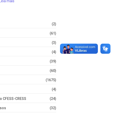
Leia mais
(2)
(61)
(3)
(4)
(39)
(60)
(1675)
(4)
nto CFESS-CRESS
(24)
rsos
(32)