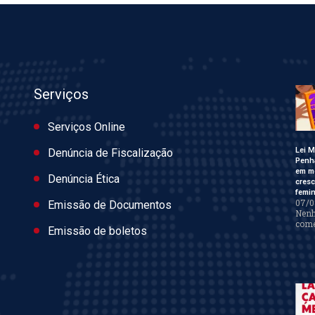
Serviços
Serviços Online
Lei M
Denúncia de Fiscalização
Penh
em m
Denúncia Ética
cres
femin
07/0
Emissão de Documentos
Nen
come
Emissão de boletos