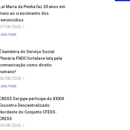
Lei Maria da Penha faz 20 anos em
meio ao crescimento dos
feminicídios
07/08/2026
/
Leia mais
É bandeira do Serviço Social:
Plenária FNDC fortalece luta pela
comunicação como direito
humano!
06/08/2026
/
Leia mais
CRESS Sergipe participa do XXXIII
Encontro Descentralizado
Nordeste do Conjunto CFESS-
CRESS
04/08/2026
/