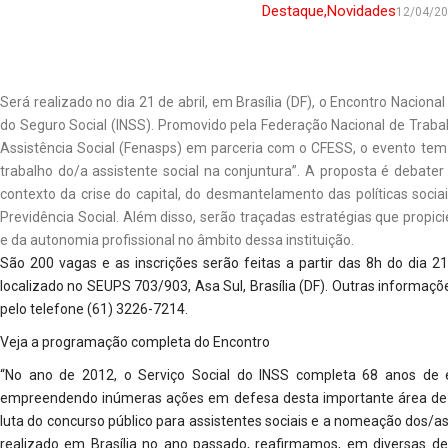
Destaque
,
Novidades
12/04/2
Será realizado no dia 21 de abril, em Brasília (DF), o Encontro Nacional
do Seguro Social (INSS). Promovido pela Federação Nacional de Traba
Assistência Social (Fenasps) em parceria com o CFESS, o evento tem 
trabalho do/a assistente social na conjuntura”. A proposta é debater
contexto da crise do capital, do desmantelamento das políticas soci
Previdência Social. Além disso, serão traçadas estratégias que propic
e da autonomia profissional no âmbito dessa instituição.
São 200 vagas e as inscrições serão feitas a partir das 8h do dia 21
localizado no SEUPS 703/903, Asa Sul, Brasília (DF). Outras informaçõ
pelo telefone (61) 3226-7214.
Veja a programação completa do Encontro
“No ano de 2012, o Serviço Social do INSS completa 68 anos de
empreendendo inúmeras ações em defesa desta importante área de a
luta do concurso público para assistentes sociais e a nomeação dos/a
realizado em Brasília no ano passado, reafirmamos, em diversas del