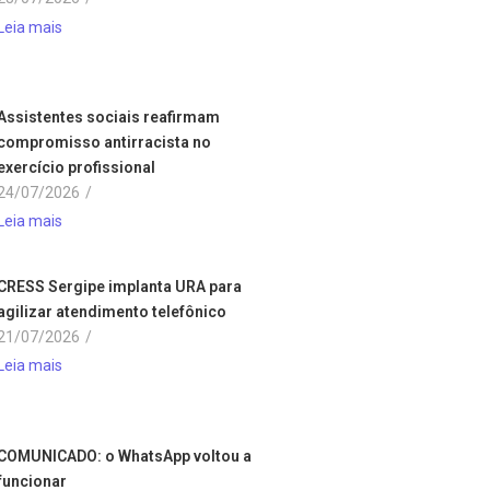
Leia mais
Assistentes sociais reafirmam
compromisso antirracista no
exercício profissional
24/07/2026
/
Leia mais
CRESS Sergipe implanta URA para
agilizar atendimento telefônico
21/07/2026
/
Leia mais
COMUNICADO: o WhatsApp voltou a
funcionar