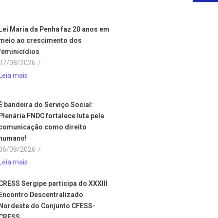
Lei Maria da Penha faz 20 anos em
meio ao crescimento dos
feminicídios
07/08/2026
/
Leia mais
É bandeira do Serviço Social:
Plenária FNDC fortalece luta pela
comunicação como direito
humano!
06/08/2026
/
Leia mais
CRESS Sergipe participa do XXXIII
Encontro Descentralizado
Nordeste do Conjunto CFESS-
CRESS