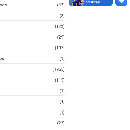
rsos
(32)
(8)
(132)
(29)
(107)
tos
(1)
(1865)
(115)
(1)
(4)
(1)
(22)