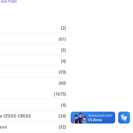
Leia mais
(2)
(61)
(3)
(4)
(39)
(60)
(1675)
(4)
nto CFESS-CRESS
(24)
rsos
(32)