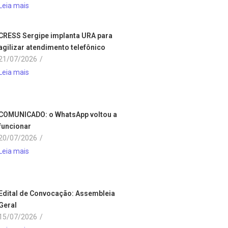
Leia mais
CRESS Sergipe implanta URA para
agilizar atendimento telefônico
21/07/2026
/
Leia mais
COMUNICADO: o WhatsApp voltou a
funcionar
20/07/2026
/
Leia mais
Edital de Convocação: Assembleia
Geral
15/07/2026
/