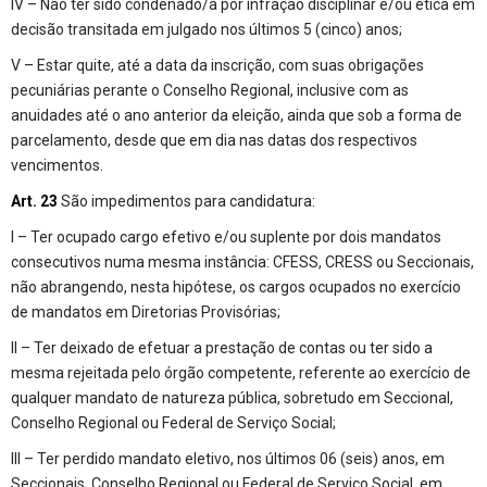
IV – Não ter sido condenado/a por infração disciplinar e/ou ética em
decisão transitada em julgado nos últimos 5 (cinco) anos;
V – Estar quite, até a data da inscrição, com suas obrigações
pecuniárias perante o Conselho Regional, inclusive com as
anuidades até o ano anterior da eleição, ainda que sob a forma de
parcelamento, desde que em dia nas datas dos respectivos
vencimentos.
Art. 23
São impedimentos para candidatura:
I – Ter ocupado cargo efetivo e/ou suplente por dois mandatos
consecutivos numa mesma instância: CFESS, CRESS ou Seccionais,
não abrangendo, nesta hipótese, os cargos ocupados no exercício
de mandatos em Diretorias Provisórias;
II – Ter deixado de efetuar a prestação de contas ou ter sido a
mesma rejeitada pelo órgão competente, referente ao exercício de
qualquer mandato de natureza pública, sobretudo em Seccional,
Conselho Regional ou Federal de Serviço Social;
III – Ter perdido mandato eletivo, nos últimos 06 (seis) anos, em
Seccionais, Conselho Regional ou Federal de Serviço Social, em