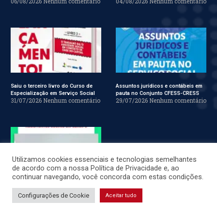
06/08/2026
Nenhum comentário
04/08/2026
Nenhum comentário
Saiu o terceiro livro do Curso de
Assuntos jurídicos e contábeis em
Especialização em Serviço Social
pauta no Conjunto CFESS-CRESS
31/07/2026
Nenhum comentário
29/07/2026
Nenhum comentário
Utilizamos cookies essenciais e tecnologias semelhantes
de acordo com a nossa Política de Privacidade e, ao
continuar navegando, você concorda com estas condições.
Assembleia Geral do CRESS reúne
assistentes sociais em Sergipe
Configurações de Cookie
Aceitar tudo
28/07/2026
Nenhum comentário