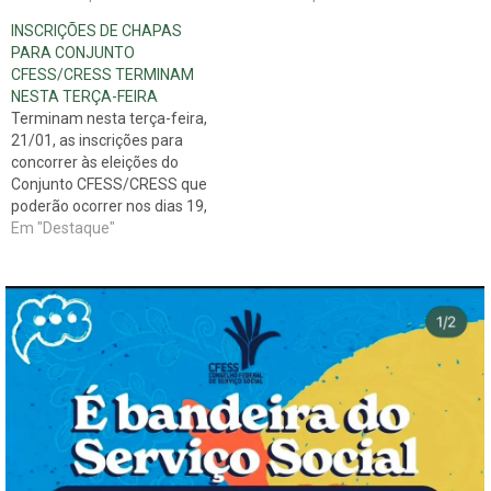
INSCRIÇÕES DE CHAPAS
PARA CONJUNTO
CFESS/CRESS TERMINAM
NESTA TERÇA-FEIRA
Terminam nesta terça-feira,
21/01, as inscrições para
concorrer às eleições do
Conjunto CFESS/CRESS que
poderão ocorrer nos dias 19,
20 e 21 de março do
Em "Destaque"
corrente ano. O processo
elegerá as novas gestões do
CFESS e dos CRESS e
Seccionais para o triênio
2014-2017. Para se inscrever
é preciso estar…