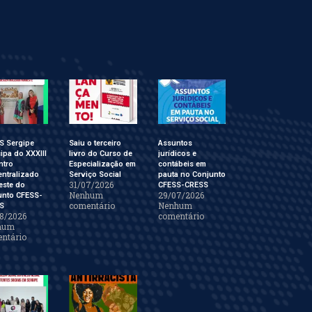
S Sergipe
Saiu o terceiro
Assuntos
cipa do XXXIII
livro do Curso de
jurídicos e
ntro
Especialização em
contábeis em
ntralizado
Serviço Social
pauta no Conjunto
31/07/2026
este do
CFESS-CRESS
Nenhum
29/07/2026
unto CFESS-
comentário
Nenhum
S
8/2026
comentário
hum
ntário