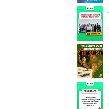
locais a serem divulgados
brevemente): MINICURSO 01
TEMA: A POLÍTICA DE SAÚDE NO
BRASIL E A ATUAÇÃO DO
ASSISTENTE SOCIAL
MINISTRANTE: Drª.…