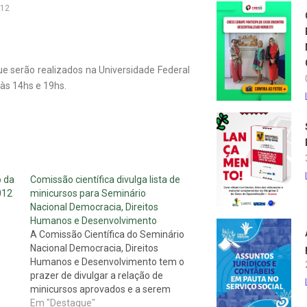
012
ue serão realizados na Universidade Federal
 às 14hs e 19hs.
 da
Comissão científica divulga lista de
012
minicursos para Seminário
Nacional Democracia, Direitos
Humanos e Desenvolvimento
A Comissão Científica do Seminário
Nacional Democracia, Direitos
Humanos e Desenvolvimento tem o
prazer de divulgar a relação de
minicursos aprovados e a serem
realizados durante o evento (em
Em "Destaque"