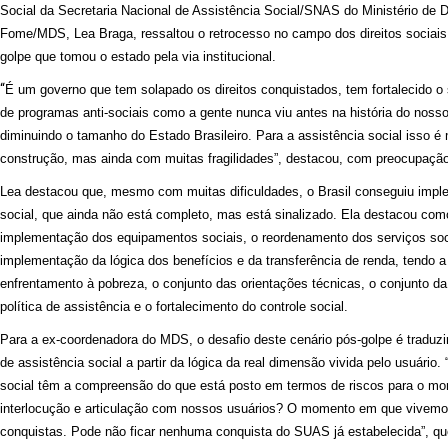
Social da Secretaria Nacional de Assistência Social/SNAS do Ministério de
Fome/MDS, Lea Braga, ressaltou o retrocesso no campo dos direitos sociais,
golpe que tomou o estado pela via institucional.
“
É um governo que tem solapado os direitos conquistados, tem fortalecido o
de programas anti-sociais como a gente nunca viu antes na história do no
diminuindo o tamanho do Estado Brasileiro. Para a assistência social isso 
construção, mas ainda com muitas fragilidades”, destacou, com preocupação
Lea destacou que, mesmo com muitas dificuldades, o Brasil conseguiu imple
social, que ainda não está completo, mas está sinalizado. Ela destacou com
implementação dos equipamentos sociais, o reordenamento dos serviços soci
implementação da lógica dos benefícios e da transferência de renda, tendo a
enfrentamento à pobreza, o conjunto das orientações técnicas, o conjunto da
política de assistência e o fortalecimento do controle social.
Para a ex-coordenadora do MDS, o desafio deste cenário pós-golpe é traduzir
de assistência social a partir da lógica da real dimensão vivida pelo usuári
social têm a compreensão do que está posto em termos de riscos para o mo
interlocução e articulação com nossos usuários? O momento em que vivemo
conquistas. Pode não ficar nenhuma conquista do SUAS já estabelecida”, qu