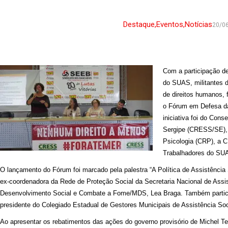
Destaque
,
Eventos
,
Notícias
20/0
Com a participação de
do SUAS, militantes d
de direitos humanos, 
o Fórum em Defesa da
iniciativa foi do Cons
Sergipe (CRESS/SE), 
Psicologia (CRP), a C
Trabalhadores do SU
O lançamento do Fórum foi marcado pela palestra “A Política de Assistência So
ex-coordenadora da Rede de Proteção Social da Secretaria Nacional de Assi
Desenvolvimento Social e Combate a Fome/MDS, Lea Braga. Também particip
presidente do Colegiado Estadual de Gestores Municipais de Assistência So
Ao apresentar os rebatimentos das ações do governo provisório de Michel T