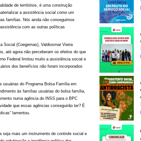
idade de territórios, é uma construção
aterializar a assistência social como um
e das famílias. Nós ainda não conseguimos
 assistência com as outras políticas
ia Social (Coegemas), Valdiosmar Vieira
os, até agora não perceberam os efeitos do que
o Federal limitou muito a assistência social e
uários dos benefícios não foram incorporados
as usuárias do Programa Bolsa Família em
imento às famílias usuárias do bolsa família,
damento numa agência do INSS para o BPC
ividade que essas agências conseguirão ter? É
licas” lamentou.
 seja mais um instrumento de controle social e
e aglutinação e incidência política dos