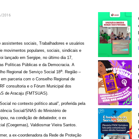
6/2016
 assistentes sociais, Trabalhadores e usuários
e movimentos populares, sociais, sindicais e
foi lançado em Sergipe, no último dia 17,
s Políticas Públicas e da Democracia. A
a
elho Regional de Serviço Social 18
. Região –
em parceria com o Conselho Regional de
RF consultoria e o Fórum Municipal dos
AS de Aracaju (FMTSUAS).
cial no contexto político atual”, proferida pela
stência Social/SNAS do Ministério de
ou, na condição de debatedor, o ex
cial (Coegemas), Valdiosmar Vieira Santos.
emer, a ex-coordenadora da Rede de Proteção