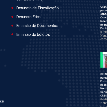
CRES
Denúncia de Fiscalização
prom
capac
Denúncia Ética
Comi
Inscr
Regis
Emissão de Documentos
Profi
07/0
Emissão de boletos
Nen
come
CRES
parti
Enco
Desce
Nord
Conj
CRES
04/0
/SE
Nen
come