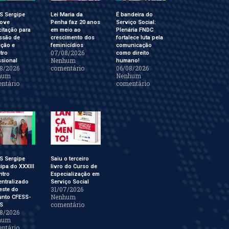
S Sergipe
Lei Maria da
É bandeira do
ove
Penha faz 20 anos
Serviço Social:
itação para
em meio ao
Plenária FNDC
ssão de
crescimento dos
fortalece luta pela
ição e
feminicídios
comunicação
07/08/2026
tro
como direito
Nenhum
ssional
humano!
8/2026
comentário
06/08/2026
hum
Nenhum
ntário
comentário
S Sergipe
Saiu o terceiro
cipa do XXXIII
livro do Curso de
ntro
Especialização em
ntralizado
Serviço Social
31/07/2026
este do
Nenhum
unto CFESS-
comentário
S
8/2026
hum
ntário