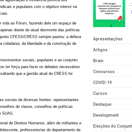
dicais e populares com o objetivo intervir na
ciais.
ar vida ao Fórum, fazendo dele um espaço de
ão apenas diante do atual desmonte das políticas
 conjunto CFESS/CRESS sempre pautou: a defesa
Apresentações
da cidadania, da liberdade e da construção de
Artigos
 movimentos sociais, populares e ao conjunto
Brain
os ter força para fazer os debates necessários
Concursos
ssaltando que a gestão atual do CRESS foi
COVID-19
Cursos
s sociais de diversas frentes: representantes
Destaque
onselhos de classe, conselhos de políticas
do SUAS.
Development
nal de Direitos Humanos, além de militantes e
Eleições do Conju
 adolescente, professores/as do departamento de