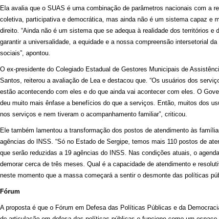
Ela avalia que o SUAS é uma combinação de parâmetros nacionais com a real
coletiva, participativa e democrática, mas ainda não é um sistema capaz e m
direito. “Ainda não é um sistema que se adequa à realidade dos territórios 
garantir a universalidade, a equidade e a nossa compreensão intersetorial da
sociais”, apontou.
O ex-presidente do Colegiado Estadual de Gestores Municipais de Assistênc
Santos, reiterou a avaliação de Lea e destacou que. “Os usuários dos serviç
estão acontecendo com eles e do que ainda vai acontecer com eles. O Govern
deu muito mais ênfase a benefícios do que a serviços. Então, muitos dos us
nos serviços e nem tiveram o acompanhamento familiar”, criticou.
Ele também lamentou a transformação dos postos de atendimento às famíli
agências do INSS. “Só no Estado de Sergipe, temos mais 110 postos de atend
que serão reduzidas a 19 agências do INSS. Nas condições atuais, o agen
demorar cerca de três meses. Qual é a capacidade de atendimento e resolut
neste momento que a massa começará a sentir o desmonte das políticas púb
Fórum
A proposta é que o Fórum em Defesa das Políticas Públicas e da Democracia
de articulação em defesa das políticas públicas e funcione como um espaço d