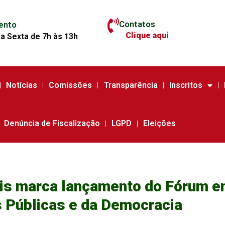
Contatos
ento
Clique aqui
a Sexta de 7h às 13h
Notícias
Comissões
Transparência
Inscritos
Denúncia de Fiscalização
LGPD
Eleições
ais marca lançamento do Fórum 
s Públicas e da Democracia