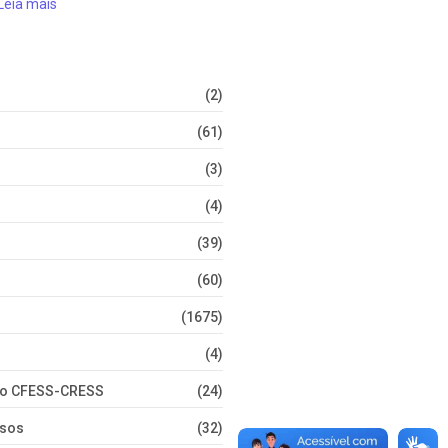
Leia mais
(2)
(61)
(3)
(4)
(39)
(60)
(1675)
(4)
nto CFESS-CRESS
(24)
rsos
(32)