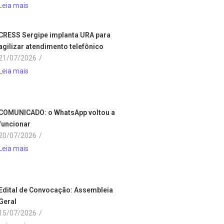
Leia mais
CRESS Sergipe implanta URA para
agilizar atendimento telefônico
21/07/2026
/
Leia mais
COMUNICADO: o WhatsApp voltou a
funcionar
20/07/2026
/
Leia mais
Edital de Convocação: Assembleia
Geral
15/07/2026
/