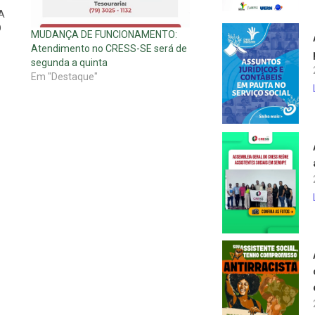
A
O
MUDANÇA DE FUNCIONAMENTO:
Atendimento no CRESS-SE será de
 EM
segunda a quinta
Em "Destaque"
NTO
IA
S.