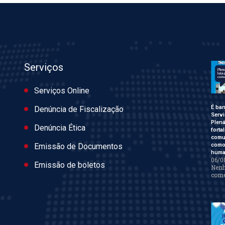
Serviços
Serviços Online
É ban
Denúncia de Fiscalização
Servi
Plen
Denúncia Ética
forta
comu
como 
Emissão de Documentos
huma
06/0
Emissão de boletos
Nen
come