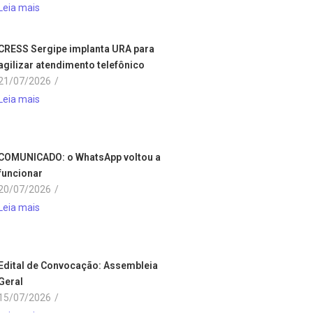
Leia mais
CRESS Sergipe implanta URA para
agilizar atendimento telefônico
21/07/2026
/
Leia mais
COMUNICADO: o WhatsApp voltou a
funcionar
20/07/2026
/
Leia mais
Edital de Convocação: Assembleia
Geral
15/07/2026
/