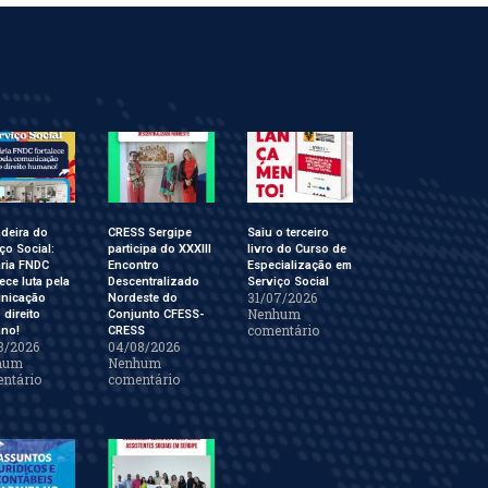
deira do
CRESS Sergipe
Saiu o terceiro
ço Social:
participa do XXXIII
livro do Curso de
ária FNDC
Encontro
Especialização em
lece luta pela
Descentralizado
Serviço Social
31/07/2026
nicação
Nordeste do
Nenhum
direito
Conjunto CFESS-
comentário
no!
CRESS
8/2026
04/08/2026
hum
Nenhum
ntário
comentário