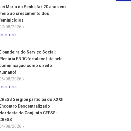
Lei Maria da Penha faz 20 anos em
meio ao crescimento dos
feminicídios
07/08/2026
/
Leia mais
É bandeira do Serviço Social:
Plenária FNDC fortalece luta pela
comunicação como direito
humano!
06/08/2026
/
Leia mais
CRESS Sergipe participa do XXXIII
Encontro Descentralizado
Nordeste do Conjunto CFESS-
CRESS
04/08/2026
/