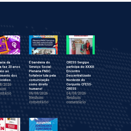
aria da
É bandeira do
CRESS Sergipe
a faz 20 anos
Serviço Social:
participa do XXXIII
eio ao
Plenária FNDC
Encontro
cimento dos
fortalece luta pela
Descentralizado
icídios
comunicação
Nordeste do
8/2026
como direito
Conjunto CFESS-
hum
humano!
CRESS
ntário
06/08/2026
04/08/2026
Nenhum
Nenhum
comentário
comentário