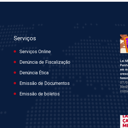
Serviços
Serviços Online
Lei M
Denúncia de Fiscalização
Penh
em m
Denúncia Ética
cres
femin
07/0
Emissão de Documentos
Nen
come
Emissão de boletos