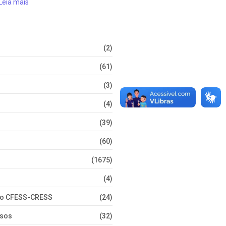
Leia mais
(2)
(61)
(3)
(4)
(39)
(60)
(1675)
(4)
nto CFESS-CRESS
(24)
rsos
(32)