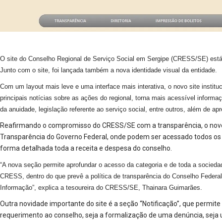
O site do Conselho Regional de Serviço Social em Sergipe (CRESS/SE) está 
Junto com o site, foi lançada também a nova identidade visual da entidade.
Com um layout mais leve e uma interface mais interativa, o novo site institu
principais notícias sobre as ações do regional, torna mais acessível informa
da anuidade, legislação referente ao serviço social, entre outros, além de a
Reafirmando o compromisso do CRESS/SE com a transparência, o novo sit
Transparência do Governo Federal, onde podem ser acessado todos os 
forma detalhada toda a receita e despesa do conselho.
“A nova seção permite aprofundar o acesso da categoria e de toda a socieda
CRESS, dentro do que prevê a política de transparência do Conselho Federal
Informação”, explica a tesoureira do CRESS/SE, Thainara Guimarães.
Outra novidade importante do site é a seção “Notificação”, que permite
requerimento ao conselho, seja a formalização de uma denúncia, seja um