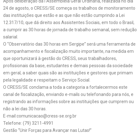
Após deliberação da I Assembleia Geral Ordinária, realizada no dia
24 de agosto, o CRESS/SE começa os trabalhos de monitoramento
das instituições que estão e as que não estão cumprindo a Lei
12.317/10, que dá direito aos Assistentes Sociais, em todo o Brasil,
a cumprir as 30 horas de jornada de trabalho semanal, sem redução
salarial.
O “Observatório das 30 horas em Sergipe” será uma ferramenta de
acompanhamento e fiscalização muito importante, na medida em
que oportunizará à gestão do CRESS, seus trabalhadores,
profissionais da base, estudantes e demais pessoas da sociedade
em geral, a saber quais são as instituições e gestores que primam
pela legalidade e respeitam o Serviço Social.
O CRESS/SE conclama a toda a categoria a fortalecermos este
canal de fiscalização, enviando e-mails ou telefonando para nós, e
registrando as informações sobre as instituições que cumprem ou
não a lei das 30 horas.
E-mail:comunicacao@cress-se.org.br
Telefone: (79) 3211-4991
Gestão “Unir Forças para Avançar nas Lutas!”