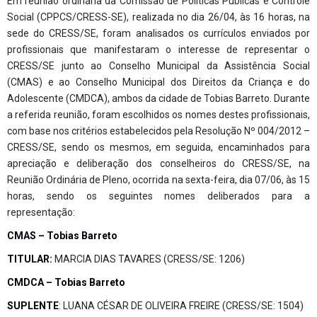
Em reunião ordinária da Comissão de Políticas Públicas e Controle
Social (CPPCS/CRESS-SE), realizada no dia 26/04, às 16 horas, na
sede do CRESS/SE, foram analisados os currículos enviados por
profissionais que manifestaram o interesse de representar o
CRESS/SE junto ao Conselho Municipal da Assistência Social
(CMAS) e ao Conselho Municipal dos Direitos da Criança e do
Adolescente (CMDCA), ambos da cidade de Tobias Barreto. Durante
a referida reunião, foram escolhidos os nomes destes profissionais,
com base nos critérios estabelecidos pela Resolução Nº 004/2012 –
CRESS/SE, sendo os mesmos, em seguida, encaminhados para
apreciação e deliberação dos conselheiros do CRESS/SE, na
Reunião Ordinária de Pleno, ocorrida na sexta-feira, dia 07/06, às 15
horas, sendo os seguintes nomes deliberados para a
representação:
CMAS – Tobias Barreto
TITULAR:
MARCIA DIAS TAVARES (CRESS/SE: 1206)
CMDCA – Tobias Barreto
SUPLENTE
: LUANA CÉSAR DE OLIVEIRA FREIRE (CRESS/SE: 1504)