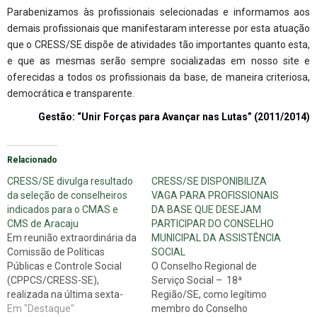
Parabenizamos às profissionais selecionadas e informamos aos
demais profissionais que manifestaram interesse por esta atuação
que o CRESS/SE dispõe de atividades tão importantes quanto esta,
e que as mesmas serão sempre socializadas em nosso site e
oferecidas a todos os profissionais da base, de maneira criteriosa,
democrática e transparente.
Gestão: “Unir Forças para Avançar nas Lutas” (2011/2014)
Relacionado
CRESS/SE divulga resultado
CRESS/SE DISPONIBILIZA
da seleção de conselheiros
VAGA PARA PROFISSIONAIS
indicados para o CMAS e
DA BASE QUE DESEJAM
CMS de Aracaju
PARTICIPAR DO CONSELHO
Em reunião extraordinária da
MUNICIPAL DA ASSISTÊNCIA
Comissão de Políticas
SOCIAL
Públicas e Controle Social
O Conselho Regional de
(CPPCS/CRESS-SE),
Serviço Social – 18ª
realizada na última sexta-
Região/SE, como legítimo
feira, 06/07, às 16 horas, na
Em "Destaque"
membro do Conselho