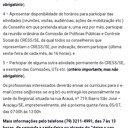
obrigatório
);
4 – Apresentar disponibilidade de horários para participar das
atividades (reuniões, visitas, audiências, ações de mobilização etc.)
do Conselho em que pretenda atuar e, uma vez por mês, participar
da reunião ordinária da Comissão de Políticas Públicas e Controle
Social do CRESS/SE, da qual todos os conselheiros que
representam o CRESS/SE, por indicação, devem participar (última
sexta-feira de cada mês, às 16 horas); e
5 – Participar de alguma outra atividade permanente do CRESS/SE,
a exemplo das Comissões, GTs etc. (
critério importante, mas não
obrigatório
);
Os profissionais interessados deverão enviar os currículos para o e-
mail (
cress-se@cress-se.org.br
) ou entregá-los pessoalmente na
sede do Regional, situada na rua Arauá, nº 719, Bairro São José –
Aracaju/SE, impreterivelmente, até a próxima quinta-feira, 05/07,
das 07:00h às 13:00h.
Mais informações pelo telefone (79) 3211-4991, das 7 às 13
horas, de segunda a sexta-feira ou através do “deixe o seu