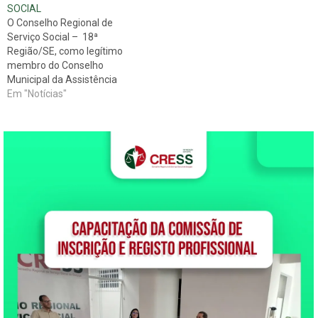
SOCIAL
CRESS/SE junto aos
da Assistência Social
O Conselho Regional de
Conselho Municipal
(CMAS) e ao Conselho
Serviço Social – 18ª
da Assistência Social…
Municipal…
Região/SE, como legítimo
membro do Conselho
Municipal da Assistência
Social (CMAS) de Aracaju,
Em "Notícias"
vem a público colocar à
disposição dos Assistentes
Sociais, devidamente
inscritos neste conselho e
em dias com suas
obrigações junto ao
CRESS/SE, a vaga para
conselheiro suplente do
CMAS-Aracaju. O…