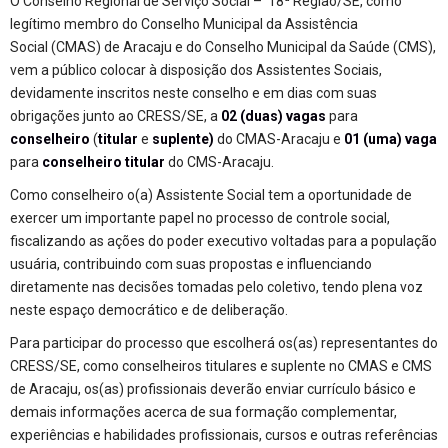
O Conselho Regional de Serviço Social – 18ª Região/SE, como
legítimo membro do Conselho Municipal da Assistência
Social (CMAS) de Aracaju e do Conselho Municipal da Saúde (CMS),
vem a público colocar à disposição dos Assistentes Sociais,
devidamente inscritos neste conselho e em dias com suas
obrigações junto ao CRESS/SE, a
02 (duas) vagas
para
conselheiro
(
titular
e
suplente)
do CMAS-Aracaju e
01 (uma) vaga
para
conselheiro titular
do CMS-Aracaju.
Como conselheiro o(a) Assistente Social tem a oportunidade de
exercer um importante papel no processo de controle social,
fiscalizando as ações do poder executivo voltadas para a população
usuária, contribuindo com suas propostas e influenciando
diretamente nas decisões tomadas pelo coletivo, tendo plena voz
neste espaço democrático e de deliberação.
Para participar do processo que escolherá os(as) representantes do
CRESS/SE, como conselheiros titulares e suplente no CMAS e CMS
de Aracaju, os(as) profissionais deverão enviar currículo básico e
demais informações acerca de sua formação complementar,
experiências e habilidades profissionais, cursos e outras referências