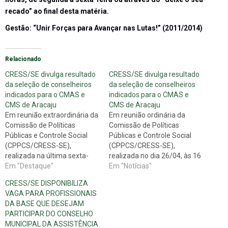
recado” ao final desta matéria.
Gestão: “Unir Forças para Avançar nas Lutas!” (2011/2014)
Relacionado
CRESS/SE divulga resultado
CRESS/SE divulga resultado
da seleção de conselheiros
da seleção de conselheiros
indicados para o CMAS e
indicados para o CMAS e
CMS de Aracaju
CMS de Aracaju
Em reunião extraordinária da
Em reunião ordinária da
Comissão de Políticas
Comissão de Políticas
Públicas e Controle Social
Públicas e Controle Social
(CPPCS/CRESS-SE),
(CPPCS/CRESS-SE),
realizada na última sexta-
realizada no dia 26/04, às 16
feira, 06/07, às 16 horas, na
Em "Destaque"
horas, na sede do CRESS/SE,
Em "Notícias"
sede do CRESS/SE, foram
foram analisados os
CRESS/SE DISPONIBILIZA
analisados os diversos
currículos enviados por
VAGA PARA PROFISSIONAIS
currículos enviados por
profissionais que
DA BASE QUE DESEJAM
profissionais inscritos neste
manifestaram o interesse de
PARTICIPAR DO CONSELHO
regional e que manifestaram
representar o CRESS/SE
MUNICIPAL DA ASSISTÊNCIA
o interesse de representar o
junto ao Conselho Municipal