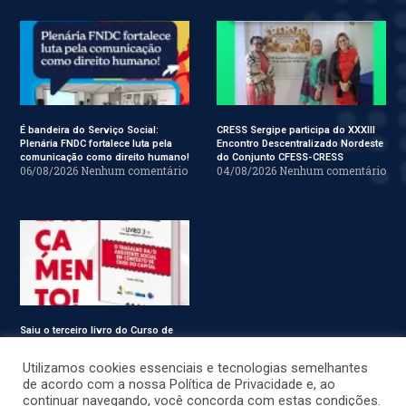
É bandeira do Serviço Social:
CRESS Sergipe participa do XXXIII
Plenária FNDC fortalece luta pela
Encontro Descentralizado Nordeste
comunicação como direito humano!
do Conjunto CFESS-CRESS
06/08/2026
Nenhum comentário
04/08/2026
Nenhum comentário
Saiu o terceiro livro do Curso de
Especialização em Serviço Social
31/07/2026
Nenhum comentário
Utilizamos cookies essenciais e tecnologias semelhantes
de acordo com a nossa Política de Privacidade e, ao
continuar navegando, você concorda com estas condições.