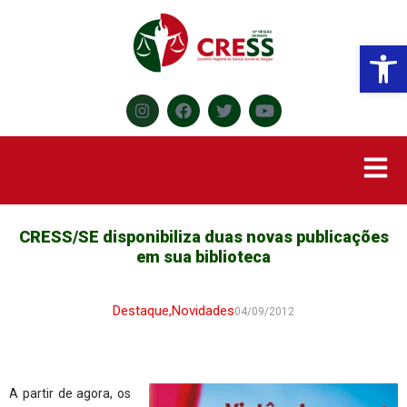
Abr
CRESS/SE disponibiliza duas novas publicações
em sua biblioteca
Destaque
,
Novidades
04/09/2012
A partir de agora, os