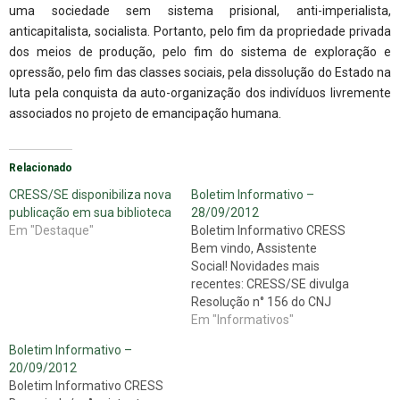
uma sociedade sem sistema prisional, anti-imperialista,
anticapitalista, socialista. Portanto, pelo fim da propriedade privada
dos meios de produção, pelo fim do sistema de exploração e
opressão, pelo fim das classes sociais, pela dissolução do Estado na
luta pela conquista da auto-organização dos indivíduos livremente
associados no projeto de emancipação humana.
Relacionado
CRESS/SE disponibiliza nova
Boletim Informativo –
publicação em sua biblioteca
28/09/2012
Em "Destaque"
Boletim Informativo CRESS
Bem vindo, Assistente
Social! Novidades mais
recentes: CRESS/SE divulga
Resolução n° 156 do CNJ
RESOLUÇÃO Nº 156, DE 8 DE
Em "Informativos"
AGOSTO DE 2012 Proíbe a
Boletim Informativo –
designação para função de
20/09/2012
confiança ou a nomeação
Boletim Informativo CRESS
para cargo em comissão de