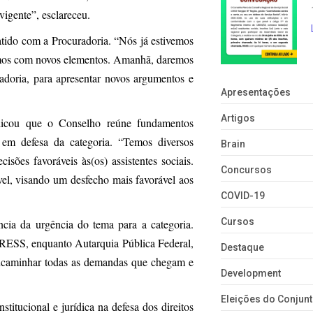
vigente”, esclareceu.
atido com a Procuradoria. “Nós já estivemos
íamos com novos elementos. Amanhã, daremos
adoria, para apresentar novos argumentos e
Apresentações
Artigos
licou que o Conselho reúne fundamentos
al em defesa da categoria. “Temos diversos
Brain
isões favoráveis às(os) assistentes sociais.
Concursos
el, visando um desfecho mais favorável aos
COVID-19
Cursos
ia da urgência do tema para a categoria.
 CRESS, enquanto Autarquia Pública Federal,
Destaque
encaminhar todas as demandas que chegam e
Development
Eleições do Conju
tucional e jurídica na defesa dos direitos