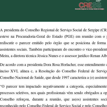
A presidenta do Conselho Regional de Serviço Social de Sergipe (C
esteve na Procuradoria-Geral do Estado (PGE) em reunião com o pr
rediscutir o parecer emitido pelo órgão que se posiciona de form
assistentes sociais. Também participaram do encontro o vice-preside
Meira, a diretora técnica Jéssica Nunes e o assessor jurídico Renan Al
De acordo com a presidenta Dora Rosa Horlacher, esse entendimento co
inciso XVI, alínea c, a Resolução do Conselho Federal de Servi
Conselho Nacional de Saúde, que desde 1997 caracteriza a (o) assistent
“O parecer tem impactado negativamente a categoria, especialment
processos seletivos, nos quais profissionais vêm sendo obrigados a 
Conselho reforçou, durante a reunião, que as(os) assistentes soc
reconhecido pelo Conselho Federal de Serviço Social e pelo Conselh