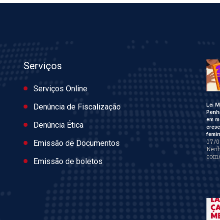
Serviços
Serviços Online
Lei M
Denúncia de Fiscalização
Penh
em m
Denúncia Ética
cres
femin
07/0
Emissão de Documentos
Nen
come
Emissão de boletos