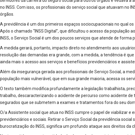
servidores da carreira do seguro social para outros órgãos e vedava a a
no INSS. Com isso, os profissionais do serviço social que atuavam no 
órgãos.
A previdência é um dos primeiros espaços sociocupacionais no qual os a
Após o chamado “INSS Digital”, que dificultou o acesso da população a
INSS, o Serviço Social é um dos poucos serviços que atende de forma p
A medida gerará, portanto, impacto direto no atendimento aos usuários
resolução das demandas era grande, com a medida, a tendência é que e
ainda mais o acesso aos serviços e benefícios previdenciários e assiste
Além da insegurança gerada aos profissionais de Serviço Social, a med
população mais vulnerável, que em sua grande maioria, acessa os servi
O texto também modifica profundamente a legislação trabalhista, prec
trabalho, descaracterizando o acidente de percurso como acidente de tr
segurados que se submetem a exames e tratamentos fora do seu domic
O/a Assistente social que atua no INSS cumpre o papel de viabilizar e e
previdenciários e sociais. Retirar o Serviço Social da previdência social
burocratização do INSS, significa um profundo ataque aos direitos da c