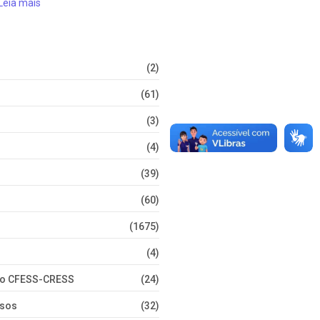
Leia mais
(2)
(61)
(3)
(4)
(39)
(60)
(1675)
(4)
nto CFESS-CRESS
(24)
rsos
(32)