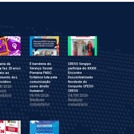
aria da
É bandeira do
CRESS Sergipe
a faz 20 anos
Serviço Social:
participa do XXXIII
eio ao
Plenária FNDC
Encontro
cimento dos
fortalece luta pela
Descentralizado
icídios
comunicação
Nordeste do
8/2026
como direito
Conjunto CFESS-
hum
humano!
CRESS
ntário
06/08/2026
04/08/2026
Nenhum
Nenhum
comentário
comentário