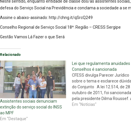
Neste sentido, enquanto entidade de classe dos/as assistentes sociais
defesa do Serviço Social na Previdência e conclama a sociedade a se mo
Assine o abaixo-assinado: http://chng.it/qSrcQ249
Conselho Regional de Serviço Social 18ª. Região – CRESS Sergipe
Gestão Vamos Lá Fazer o que Será
Relacionado
Lei que regulamenta anuidades
Conselhos é sancionada
CFESS divulga Parecer Jurídico
sobre o tema e esclarece dúvid
do Conjunto A lei 12.514, de 28
outubro de 2011, foi sancionad
pela presidente Dilma Roussef.
Assistentes sociais denunciam
normativa, que trata da ativida
Em "Notícias"
extinção do serviço social do INSS
dos médicos residentes, define
ao MPF
também as anuidades a serem
Em "Destaque"
cobradas pelas entidades de
fiscalização profissional, supri