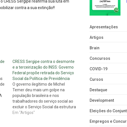
, o CRESS Sergipe reafirma sua luta em
bilizar contra a sua extinção!!
Apresentações
Artigos
Brain
Concursos
 de
CRESS Sergipe contra o desmonte
e a terceirização do INSS: Governo
COVID-19
Federal propõe retirada do Serviço
as
Social da Política de Previdência
Cursos
 de
O governo ilegítimo de Michel
a
Temer deu mais um golpe na
Destaque
 A
população brasileira e nos
Development
de
trabalhadores do serviço social ao
excluir o Serviço Social da estrutura
Eleições do Conju
do Instituto Nacional de Seguridade
Em "Artigos"
Social (INSS), por meio de minuta
Empregos e Concu
ndo…
da portaria encaminhada pelo