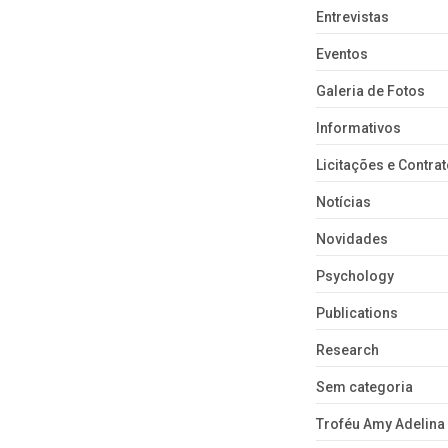
Ministério do Desenvolvimento
Entrevistas
Social (MDS) propondo novo
Regimento Interno…
Eventos
Galeria de Fotos
Informativos
Licitações e Contra
Notícias
Novidades
Psychology
Publications
Research
Sem categoria
Troféu Amy Adelina