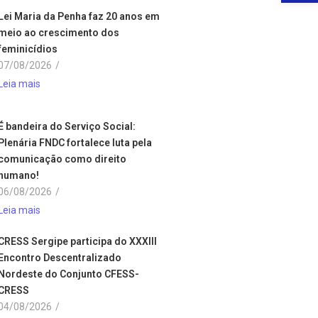
Lei Maria da Penha faz 20 anos em
meio ao crescimento dos
feminicídios
07/08/2026
/
Leia mais
É bandeira do Serviço Social:
Plenária FNDC fortalece luta pela
comunicação como direito
humano!
06/08/2026
/
Leia mais
CRESS Sergipe participa do XXXIII
Encontro Descentralizado
Nordeste do Conjunto CFESS-
CRESS
04/08/2026
/