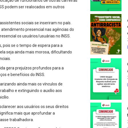
locação de funcionários de outras carreiras
INSS podem ser realocados em outros
ssistentes sociais se inseriram no país.
o atendimento presencial nas agências do
resencial os usuários/usuárias no INSS.
, pois se o tempo de espera para a
la seja ainda mais morosa, dificultando
nciais.
ida gera prejuízos profundos para a
ços e benefícios do INSS.
arizando ainda mais os vínculos de
abalho e extinguindo o auxílio aos
ílio.
sclarecer aos usuários os seus direitos
 significa mais que aprofundar a
lasse trabalhadora.