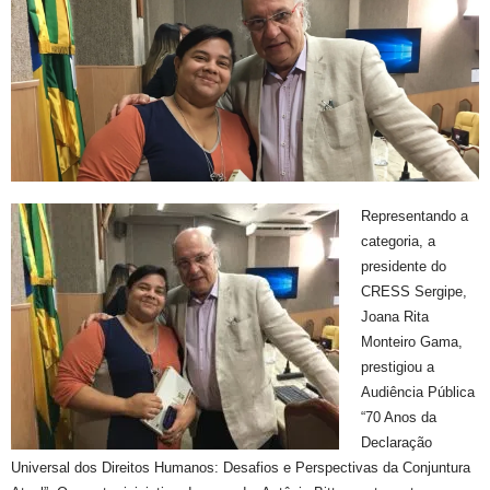
Representando a
categoria, a
presidente do
CRESS Sergipe,
Joana Rita
Monteiro Gama,
prestigiou a
Audiência Pública
“70 Anos da
Declaração
Universal dos Direitos Humanos: Desafios e Perspectivas da Conjuntura