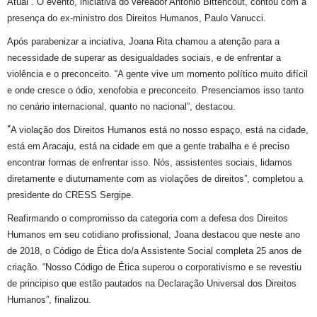
Atual”. O evento, iniciativa do vereador Antônio Bittencout, contou com a
presença do ex-ministro dos Direitos Humanos, Paulo Vanucci.
Após parabenizar a inciativa, Joana Rita chamou a atenção para a
necessidade de superar as desigualdades sociais, e de enfrentar a
violência e o preconceito. “A gente vive um momento político muito difícil
e onde cresce o ódio, xenofobia e preconceito. Presenciamos isso tanto
no cenário internacional, quanto no nacional”, destacou.
“
A violação dos Direitos Humanos está no nosso espaço, está na cidade,
está em Aracaju, está na cidade em que a gente trabalha e é preciso
encontrar formas de enfrentar isso. Nós, assistentes sociais, lidamos
diretamente e diuturnamente com as violações de direitos”, completou a
presidente do CRESS Sergipe.
Reafirmando o compromisso da categoria com a defesa dos Direitos
Humanos em seu cotidiano profissional, Joana destacou que neste ano
de 2018, o Código de Ética do/a Assistente Social completa 25 anos de
criação. “Nosso Código de Ética superou o corporativismo e se revestiu
de principiso que estão pautados na Declaração Universal dos Direitos
Humanos”, finalizou.