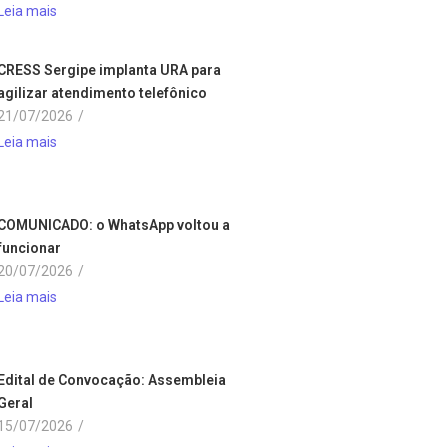
Leia mais
CRESS Sergipe implanta URA para
agilizar atendimento telefônico
21/07/2026
/
Leia mais
COMUNICADO: o WhatsApp voltou a
funcionar
20/07/2026
/
Leia mais
Edital de Convocação: Assembleia
Geral
15/07/2026
/