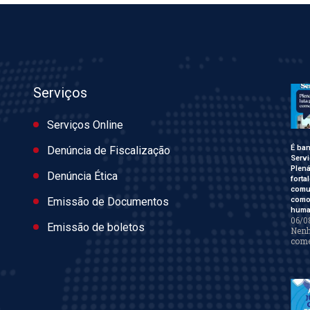
Serviços
Serviços Online
É ban
Denúncia de Fiscalização
Servi
Plen
Denúncia Ética
forta
comu
como 
Emissão de Documentos
huma
06/0
Emissão de boletos
Nen
come