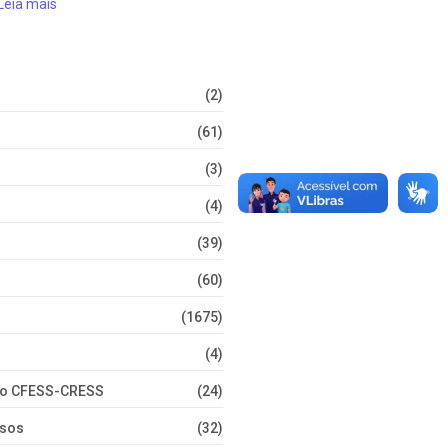
Leia mais
(2)
(61)
(3)
(4)
(39)
(60)
(1675)
(4)
nto CFESS-CRESS
(24)
rsos
(32)