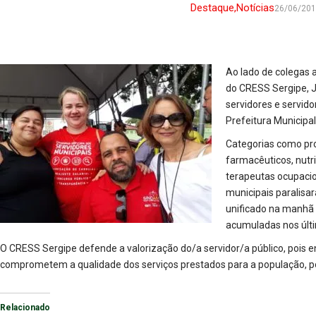
Destaque
,
Notícias
26/06/20
Ao lado de colegas a
do CRESS Sergipe, J
servidores e servid
Prefeitura Municipal
Categorias como pro
farmacêuticos, nutri
terapeutas ocupacio
municipais paralisar
unificado na manhã d
acumuladas nos últi
O CRESS Sergipe defende a valorização do/a servidor/a público, pois e
comprometem a qualidade dos serviços prestados para a população, por
Relacionado