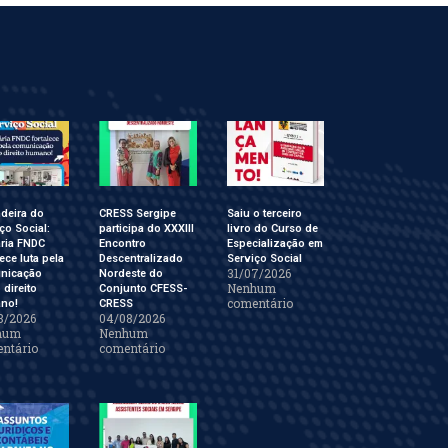
deira do
CRESS Sergipe
Saiu o terceiro
ço Social:
participa do XXXIII
livro do Curso de
ária FNDC
Encontro
Especialização em
lece luta pela
Descentralizado
Serviço Social
31/07/2026
nicação
Nordeste do
Nenhum
direito
Conjunto CFESS-
comentário
no!
CRESS
8/2026
04/08/2026
hum
Nenhum
ntário
comentário