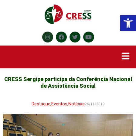
Abr
CRESS Sergipe participa da Conferência Nacional
de Assistência Social
Destaque
,
Eventos
,
Notícias
26/11/2019