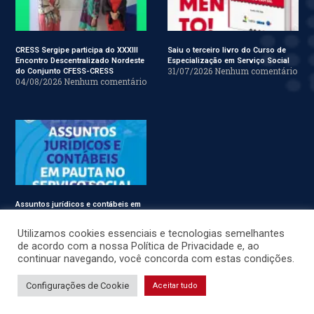
CRESS Sergipe participa do XXXIII
Saiu o terceiro livro do Curso de
Encontro Descentralizado Nordeste
Especialização em Serviço Social
31/07/2026
Nenhum comentário
do Conjunto CFESS-CRESS
04/08/2026
Nenhum comentário
Assuntos jurídicos e contábeis em
pauta no Conjunto CFESS-CRESS
29/07/2026
Nenhum comentário
Utilizamos cookies essenciais e tecnologias semelhantes
de acordo com a nossa Política de Privacidade e, ao
continuar navegando, você concorda com estas condições.
© CRESS-SE 2022. Todos os Direitos Reservados.
Configurações de Cookie
Aceitar tudo
Desenvolvido por
JSWEBMIDIA