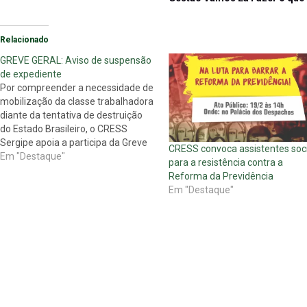
Relacionado
GREVE GERAL: Aviso de suspensão
de expediente
Por compreender a necessidade de
mobilização da classe trabalhadora
diante da tentativa de destruição
do Estado Brasileiro, o CRESS
Sergipe apoia a participa da Greve
CRESS convoca assistentes soci
Geral desta terça-feira (05/12)
Em "Destaque"
para a resistência contra a
contra a reforma da previdência.
Reforma da Previdência
Neste sentido, informamos que
Em "Destaque"
não haverá expediente no órgão
nesta terça-feira, 05. Conselho
Regional de Serviço…