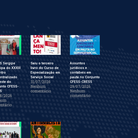
S Sergipe
Saiu o terceiro
Assuntos
cipa do XXXIII
livro do Curso de
jurídicos e
ntro
Especialização em
contábeis em
ntralizado
Serviço Social
pauta no Conjunto
31/07/2026
este do
CFESS-CRESS
Nenhum
29/07/2026
unto CFESS-
comentário
Nenhum
S
8/2026
comentário
hum
ntário