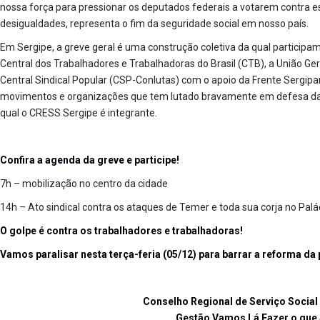
nossa força para pressionar os deputados federais a votarem contra e
desigualdades, representa o fim da seguridade social em nosso país.
Em Sergipe, a greve geral é uma construção coletiva da qual participam
Central dos Trabalhadores e Trabalhadoras do Brasil (CTB), a União Ger
Central Sindical Popular (CSP-Conlutas) com o apoio da Frente Sergipa
movimentos e organizações que tem lutado bravamente em defesa da 
qual o CRESS Sergipe é integrante.
Confira a agenda da greve e participe!
7h – mobilização no centro da cidade
14h – Ato sindical contra os ataques de Temer e toda sua corja no Pal
O golpe é contra os trabalhadores e trabalhadoras!
Vamos paralisar nesta terça-feria (05/12) para barrar a reforma da 
Conselho Regional de Serviço Social
Gestão Vamos Lá Fazer o que