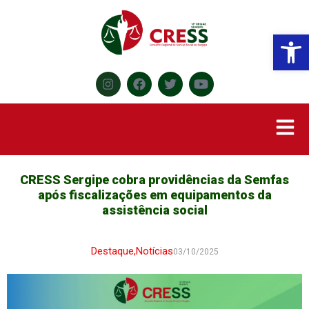
Abr
CRESS Sergipe cobra providências da Semfas
após fiscalizações em equipamentos da
assistência social
Destaque
,
Notícias
03/10/2025