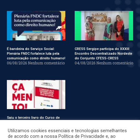
É bandeira do Serviço Social:
CRESS Sergipe participa do XXXIII
Plenária FNDC fortalece luta pela
Encontro Descentralizado Nordeste
comunicação como direito humano!
do Conjunto CFESS-CRESS
06/08/2026
Nenhum comentário
04/08/2026
Nenhum comentário
Saiu o terceiro livro do Curso de
Especialização em Serviço Social
31/07/2026
Nenhum comentário
Utilizamos cookies essenciais e tecnologias semelhantes
de acordo com a nossa Política de Privacidade e, ao