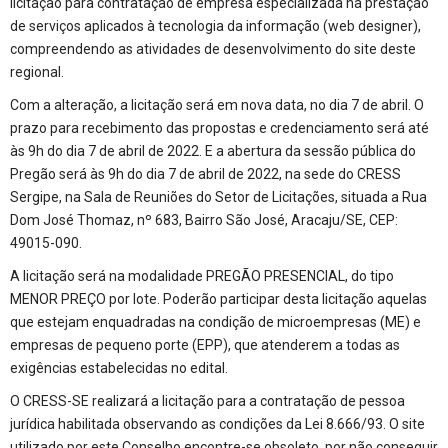
licitação para contratação de empresa especializada na prestação
de serviços aplicados à tecnologia da informação (web designer),
compreendendo as atividades de desenvolvimento do site deste
regional.
Com a alteração, a licitação será em nova data, no dia 7 de abril. O
prazo para recebimento das propostas e credenciamento será até
às 9h do dia 7 de abril de 2022. E a abertura da sessão pública do
Pregão será às 9h do dia 7 de abril de 2022, na sede do CRESS
Sergipe, na Sala de Reuniões do Setor de Licitações, situada a Rua
Dom José Thomaz, nº 683, Bairro São José, Aracaju/SE, CEP:
49015-090.
A licitação será na modalidade PREGÃO PRESENCIAL, do tipo
MENOR PREÇO por lote. Poderão participar desta licitação aquelas
que estejam enquadradas na condição de microempresas (ME) e
empresas de pequeno porte (EPP), que atenderem a todas as
exigências estabelecidas no edital.
O CRESS-SE realizará a licitação para a contratação de pessoa
jurídica habilitada observando as condições da Lei 8.666/93. O site
utilizado por este Conselho encontre-se obsoleto, por não conseguir