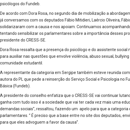
psicólogos do Fundeb.
De acordo com Dora Rosa, no segundo dia de mobilização a abordagem 
já conversamos com os deputados Fábio Mitidieri, Laércio Oliveira, Fábi
solidarizaram com a causa e nos apoiam. Continuamos acompanhando 
tentando sensibilizar os parlamentares sobre a importância desses prof
presidente do CRESS-SE.
Dora Rosa ressalta que a presença do psicólogo e do assistente social
para auxiliar nas questões que envolve violência, abuso sexual, bullyi
comunidade estudantil.
A representante da categoria em Sergipe também esteve reunida com 
autora do PL que pede a reinserção do Serviço Social e Psicologia no
Básica (Fundeb).
A presidente do conselho enfatiza que o CRESS-SE vai continuar lutan
ganha com tudo isso é a sociedade que vai ter cada vez mais uma edu
demandas sociais”, ressaltou, fazendo um apelo para que a categor
parlamentares. ” É preciso que a base entre no site dos deputados, en
para que eles advoguem a favor da causa”.