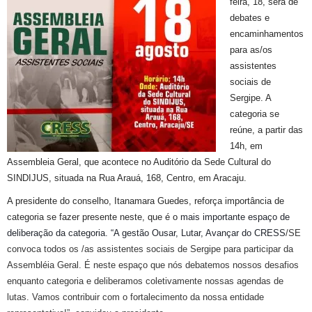
feira, 18, será de
debates e
encaminhamentos
para as/os
assistentes
sociais de
Sergipe. A
categoria se
reúne, a partir das
14h, em
Assembleia Geral, que acontece no Auditório da Sede Cultural do
SINDIJUS, situada na Rua Arauá, 168, Centro, em Aracaju.
A presidente do conselho, Itanamara Guedes, reforça importância de
categoria se fazer presente neste, que é o
mais importante espaço de
deliberação da categoria.
“A gestão Ousar, Lutar, Avançar do CRESS
/SE
convoca todos os /
as assistentes sociais de Sergipe
para
participar da
Assembléia Geral. É neste espaço que nós debatemos nossos desafios
enquanto categoria e deliberamos coletivamente nossas agendas de
lutas. Vamos contribuir com o fortalecimento da nossa entidade