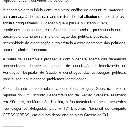
representativa!”, convidou a presidente.
A
assembleia
terá início com uma breve análise da conjuntura, marcada
pel
a
ameaça à
democracia
, aos direitos dos trabalhadores e aos direitos
sociais conquistados.
“
O cenário que o país e o Estado vivem,
impõe
aos trabalhadores e a nós assistentes sociais, profissionais que
atuamos diretamente na implementação das políticas públicas,
a
necessidade de organização e resistência a
esse desmonte das políticas
sociais”,
alertou Itanamara.
A pauta da assembleia prossegue com o debate acerca das
demandas
apresentadas durante as visitas de orientação e fiscalização na
Fundação Hospitalar de Saúde e construção das estratégias políticas
para buscar solucionar os problemas identificados.
Ainda durant
e
a assembleia, a conselheira
Magaly Goes
irá fazer o
repasse do
25º Encontro Descentralizado da Região Nordeste,
realizado
em São Luis, no Maranhão
. Por fim, os/as assistentes sociais presentes
irão eleger
os
d
elegados para o 45º Encontro Nacional do Conjunto
CFESS/CRESS
,
em outubro deste ano no Mato Grosso do Sul.