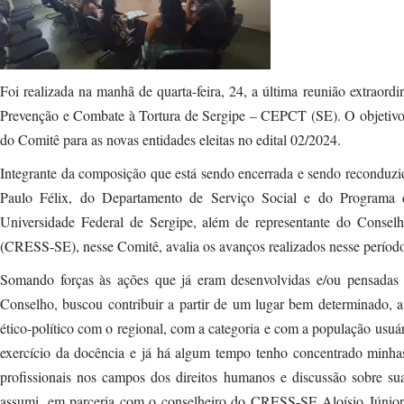
Foi realizada na manhã de quarta-feira, 24, a última reunião extraord
Prevenção e Combate à Tortura de Sergipe – CEPCT (SE). O objetivo 
do Comitê para as novas entidades eleitas no edital 02/2024.
Integrante da composição que está sendo encerrada e sendo reconduzi
Paulo Félix, do Departamento de Serviço Social e do Programa 
Universidade Federal de Sergipe, além de representante do Consel
(CRESS-SE), nesse Comitê, avalia os avanços realizados nesse períod
Somando forças às ações que já eram desenvolvidas e/ou pensadas pe
Conselho, buscou contribuir a partir de um lugar bem determinado, a
ético-político com o regional, com a categoria e com a população usuár
exercício da docência e já há algum tempo tenho concentrado minhas 
profissionais nos campos dos direitos humanos e discussão sobre su
assumi, em parceria com o conselheiro do CRESS-SE Aloísio Júnior, 