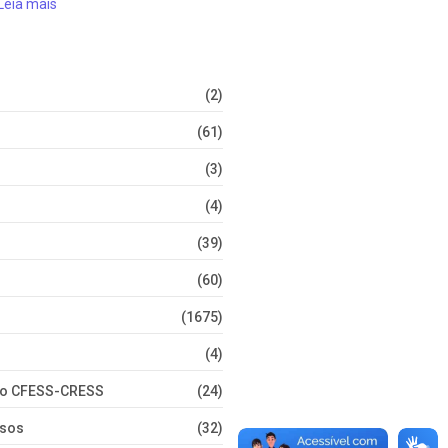
Leia mais
(2)
(61)
(3)
(4)
(39)
(60)
(1675)
(4)
nto CFESS-CRESS
(24)
rsos
(32)