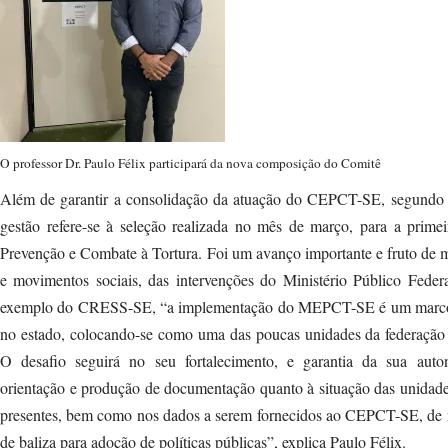
O professor Dr. Paulo Félix participará da nova composição do Comitê
Além de garantir a consolidação da atuação do CEPCT-SE, segundo P
gestão refere-se à seleção realizada no mês de março, para a pri
Prevenção e Combate à Tortura. Foi um avanço importante e fruto de mu
e movimentos sociais, das intervenções do Ministério Público Federa
exemplo do CRESS-SE, “a implementação do MEPCT-SE é um marco na
no estado, colocando-se como uma das poucas unidades da federação 
O desafio seguirá no seu fortalecimento, e garantia da sua autono
orientação e produção de documentação quanto à situação das unidades 
presentes, bem como nos dados a serem fornecidos ao CEPCT-SE, de m
de baliza para adoção de políticas públicas”, explica Paulo Félix.