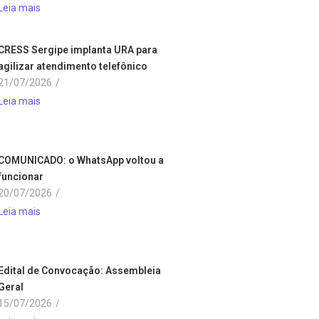
Leia mais
CRESS Sergipe implanta URA para
agilizar atendimento telefônico
21/07/2026
/
Leia mais
COMUNICADO: o WhatsApp voltou a
funcionar
20/07/2026
/
Leia mais
Edital de Convocação: Assembleia
Geral
15/07/2026
/