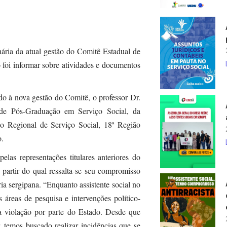
inária da atual gestão do Comitê Estadual de
foi informar sobre atividades e documentos
do à nova gestão do Comitê, o professor Dr.
de Pós-Graduação em Serviço Social, da
ho Regional de Serviço Social, 18ª Região
o.
las representações titulares anteriores do
 partir do qual ressalta-se seu compromisso
ia sergipana. “Enquanto assistente social no
áreas de pesquisa e intervenções político-
a violação por parte do Estado. Desde que
temos buscado realizar incidências que se