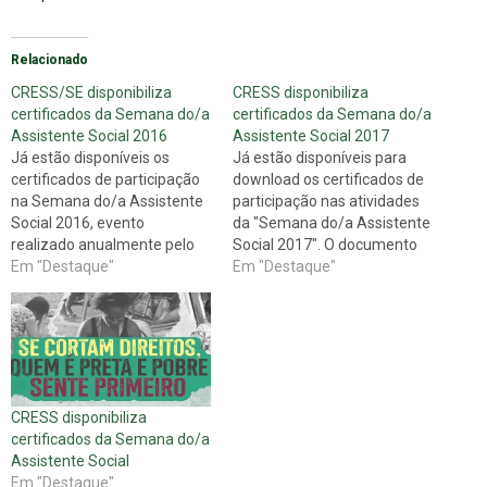
Relacionado
CRESS/SE disponibiliza
CRESS disponibiliza
certificados da Semana do/a
certificados da Semana do/a
Assistente Social 2016
Assistente Social 2017
Já estão disponíveis os
Já estão disponíveis para
certificados de participação
download os certificados de
na Semana do/a Assistente
participação nas atividades
Social 2016, evento
da "Semana do/a Assistente
realizado anualmente pelo
Social 2017". O documento
conjunto CFESS/CRESS.
Em "Destaque"
está no site do CRESS
Em "Destaque"
Foram emitidos os
Sergipe no formato PDF.
certificados para os
Para facilitar o acesso, o
participantes inscritos e que
CRESS Sergipe criou um
estiveram presente em, pelo
sistema de busca. Confira
menos, 75% das atividades
como fazer o download:
do evento. Todos os
Para encontrar seu
CRESS disponibiliza
certificados estão
certificado: 1.…
certificados da Semana do/a
disponíveis abaixo,
Assistente Social
individualmente. Para baixar
Em "Destaque"
o arquivo,…