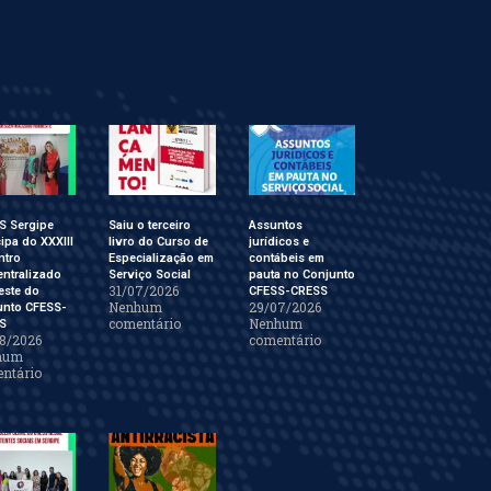
S Sergipe
Saiu o terceiro
Assuntos
cipa do XXXIII
livro do Curso de
jurídicos e
ntro
Especialização em
contábeis em
ntralizado
Serviço Social
pauta no Conjunto
31/07/2026
este do
CFESS-CRESS
Nenhum
29/07/2026
unto CFESS-
comentário
Nenhum
S
8/2026
comentário
hum
ntário