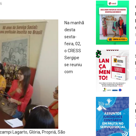
16
Na manhã
desta
sexta-
feira, 02,
o CRESS
Sergipe
se reuniu
com
campi Lagarto, Glória, Propriá, São