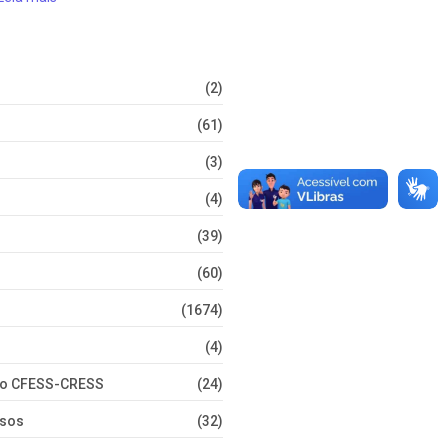
(2)
(61)
(3)
(4)
(39)
(60)
(1674)
(4)
nto CFESS-CRESS
(24)
rsos
(32)