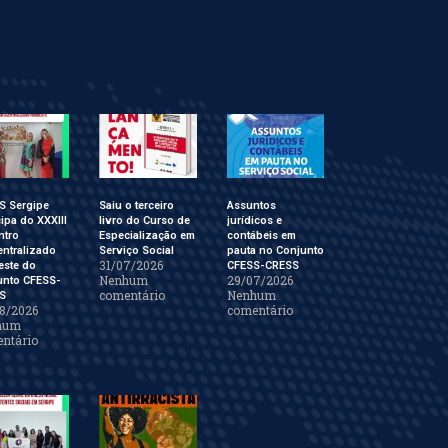
S Sergipe
Saiu o terceiro
Assuntos
cipa do XXXIII
livro do Curso de
jurídicos e
ntro
Especialização em
contábeis em
ntralizado
Serviço Social
pauta no Conjunto
31/07/2026
este do
CFESS-CRESS
Nenhum
29/07/2026
unto CFESS-
comentário
Nenhum
S
8/2026
comentário
hum
ntário