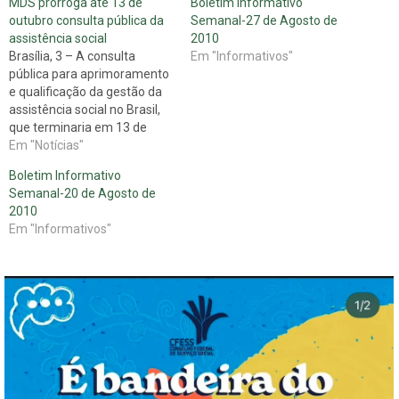
MDS prorroga até 13 de
Boletim Informativo
outubro consulta pública da
Semanal-27 de Agosto de
assistência social
2010
Brasília, 3 – A consulta
Em "Informativos"
pública para aprimoramento
e qualificação da gestão da
assistência social no Brasil,
que terminaria em 13 de
setembro de 2010, estará
Em "Notícias"
disponível por mais um mês
Boletim Informativo
no portal do Ministério do
Semanal-20 de Agosto de
Desenvolvimento Social e
2010
Combate à Fome (MDS). As
Em "Informativos"
contribuições podem ser
enviadas para o…