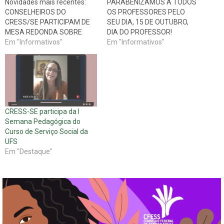
Novidades mais recentes:
PARABENIZAMOS A TODOS
CONSELHEIROS DO
OS PROFESSORES PELO
CRESS/SE PARTICIPAM DE
SEU DIA, 15 DE OUTUBRO,
MESA REDONDA SOBRE
DIA DO PROFESSOR!
DESAFIOS DA ATUAÇÃO
Em "Informativos"
"Enquanto houver
Em "Informativos"
PROFISSIONAL NA
professores, acreditamos na
ATUALIDADE O CRESS/SE se
humanidade" Novidades
fez presente em mais uma
mais recentes: PL do piso
atividade da categoria. Na
salarial – Conselho vai a
noite do último dia 30, os
audiência com o relator do
Conselheiros Paulo Félix e
projeto e lança abaixo-
CRESS-SE participa da I
Ana Caroline
assinado virtual VOCÊ JÁ
Semana Pedagógica do
Trindade, participaram de
ASSINOU O ABAIXO-
Curso de Serviço Social da
uma Mesa Redonda sobre…
ASSINADO VIRTUAL?…
UFS
Em "Destaque"