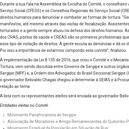
Durante a sua fala na Assembleia de Escolha do Comitê, o conselheiro 
Serviço Social (CFESS) e os Conselhos Regionais de Serviço Social (
direitos humanos para denunciar e combater as formas de tortura. “S
manifestos, até mesmo através das visitas de fiscalização. Assistente
torturados e a gente sempre atuou na defesa dos direitos humanos. Ass
dos CRAS, postos de saúde e CREAS são os primeiros profissionais qu
esse tipo de violação de direitos. A gente escuta as denúncias e dá o
Por isso a importância de estarmos compondo este comitê”, finalizou.
A implementação da Lei 8.135 de 2016, que criou o Comitê e o Mecan
Tortura, vem sendo discutida entre Governo de Sergipe e outros órgãos
Sergipe (MPF) e, a Ordem dos Advogados do Brasil Seccional Sergipe 
o governador Belivaldo Chagas chegou a determinar à SEIAS e à Procur
relação ao tema.
A lista com os representantes eleitos será enviada ao governador Beli
Entidades eleitas no Comitê:
Movimento Panafricanista de Sergipe
Associação de Moradores e Amigo Remanescentes do Quilombo Por
Movimento Estadual da População em Situação de Rua