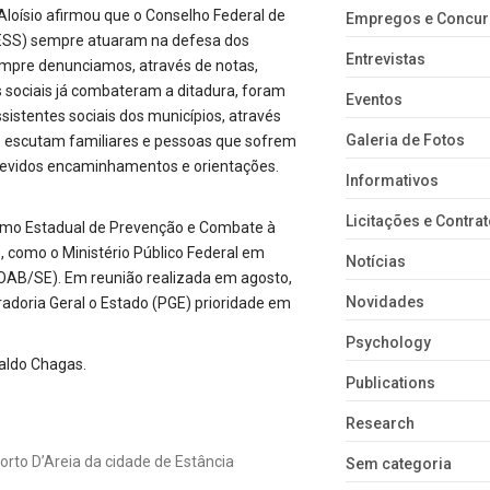
Aloísio afirmou que o Conselho Federal de
Empregos e Concu
CRESS) sempre atuaram na defesa dos
Entrevistas
empre denunciamos, através de notas,
s sociais já combateram a ditadura, foram
Eventos
istentes sociais dos municípios, através
Galeria de Fotos
e escutam familiares e pessoas que sofrem
s devidos encaminhamentos e orientações.
Informativos
Licitações e Contra
ismo Estadual de Prevenção e Combate à
, como o Ministério Público Federal em
Notícias
(OAB/SE). Em reunião realizada em agosto,
Novidades
adoria Geral o Estado (PGE) prioridade em
Psychology
valdo Chagas.
Publications
Research
to D’Areia da cidade de Estância
Sem categoria