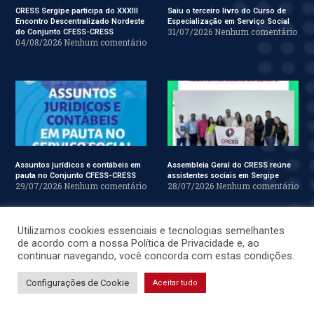
CRESS Sergipe participa do XXXIII
Saiu o terceiro livro do Curso de
Encontro Descentralizado Nordeste
Especialização em Serviço Social
31/07/2026
Nenhum comentário
do Conjunto CFESS-CRESS
04/08/2026
Nenhum comentário
Assuntos jurídicos e contábeis em
Assembleia Geral do CRESS reúne
pauta no Conjunto CFESS-CRESS
assistentes sociais em Sergipe
29/07/2026
Nenhum comentário
28/07/2026
Nenhum comentário
Utilizamos cookies essenciais e tecnologias semelhantes
de acordo com a nossa Política de Privacidade e, ao
continuar navegando, você concorda com estas condições.
Configurações de Cookie
Aceitar tudo
Assistentes sociais reafirmam