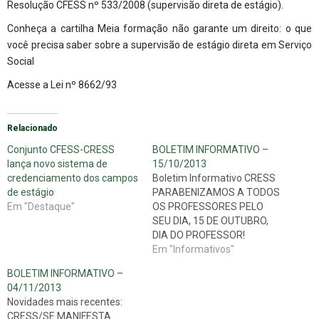
Resolução CFESS nº 533/2008 (supervisão direta de estágio).
Conheça a cartilha Meia formação não garante um direito: o que
você precisa saber sobre a supervisão de estágio direta em Serviço
Social
Acesse a Lei nº 8662/93
Relacionado
Conjunto CFESS-CRESS
BOLETIM INFORMATIVO –
lança novo sistema de
15/10/2013
credenciamento dos campos
Boletim Informativo CRESS
de estágio
PARABENIZAMOS A TODOS
Em "Destaque"
OS PROFESSORES PELO
SEU DIA, 15 DE OUTUBRO,
DIA DO PROFESSOR!
"Enquanto houver
Em "Informativos"
professores, acreditamos na
BOLETIM INFORMATIVO –
humanidade" Novidades
04/11/2013
mais recentes: PL do piso
Novidades mais recentes:
salarial – Conselho vai a
CRESS/SE MANIFESTA