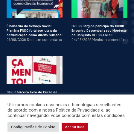
É bandeira do Serviço Social:
CRESS Sergipe participa do XXXIII
Plenária FNDC fortalece luta pela
Encontro Descentralizado Nordeste
comunicação como direito humano!
do Conjunto CFESS-CRESS
06/08/2026
Nenhum comentário
04/08/2026
Nenhum comentário
Saiu o terceiro livro do Curso de
Especialização em Serviço Social
31/07/2026
Nenhum comentário
Utilizamos cookies essenciais e tecnologias semelhantes
de acordo com a nossa Política de Privacidade e, ao
continuar navegando, você concorda com estas condições.
© CRESS-SE 2022. Todos os Direitos Reservados.
Configurações de Cookie
Aceitar tudo
Desenvolvido por
JSWEBMIDIA