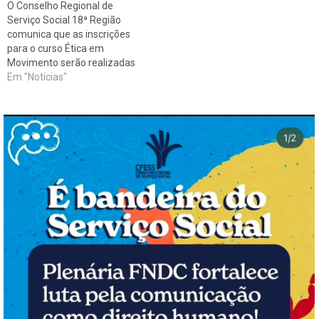
O Conselho Regional de
profissional cotidiano,…
realizado no…
Serviço Social 18ª Região
comunica que as inscrições
para o curso Ética em
Movimento serão realizadas
até quinta-feira (15) na sede
Em "Notícias"
do CRESS das 7h às 13h e
na sexta-feira (16) no local
do evento. O curso será
realizado na FAPESE,
saituada à Rua Lagarto,952 ,
Centro- Sala Henrique
Souza…