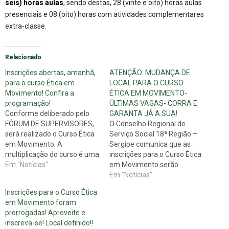
seis) horas aulas
, sendo destas, 28 (vinte e oito) horas aulas
presenciais e 08 (oito) horas com atividades complementares
extra-classe.
Relacionado
Inscrições abertas, amanhã,
ATENÇÃO: MUDANÇA DE
para o curso Ética em
LOCAL PARA O CURSO
Movimento! Confira a
ÉTICA EM MOVIMENTO-
programação!
ÚLTIMAS VAGAS- CORRA E
Conforme deliberado pelo
GARANTA JÁ A SUA!
FÓRUM DE SUPERVISORES,
O Conselho Regional de
será realizado o Curso Ética
Serviço Social 18ª Região –
em Movimento. A
Sergipe comunica que as
multiplicação do curso é uma
inscrições para o Curso Ética
das ações da agenda do
Em "Notícias"
em Movimento serão
conjunto CFESS-CRESS, com
realizadas até sexta-feira
Em "Notícias"
o intuito de capacitar os
(16-09) no local do evento,
Inscrições para o Curso Ética
Assistentes Sociais na área
ou no CRESS de segunda a
em Movimento foram
ética e contribuir para que a
sexta-feira das 07h00 às
prorrogadas! Aproveite e
dimensão ética seja
13h00 até o dia 23-09.
inscreva-se! Local definido!!
incorporada ao exercício
LOCAL: O curso será