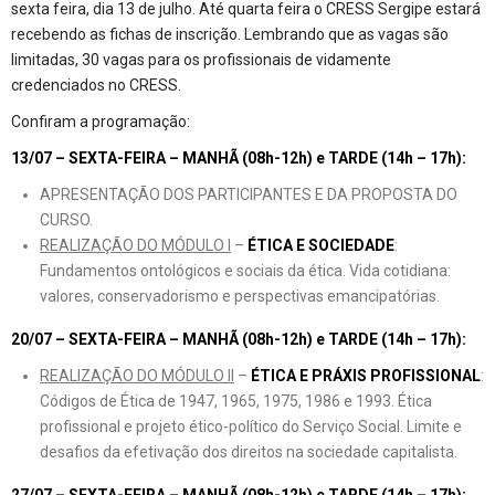
sexta feira, dia 13 de julho. Até quarta feira o CRESS Sergipe estará
recebendo as fichas de inscrição. Lembrando que as vagas são
limitadas, 30 vagas para os profissionais de vidamente
credenciados no CRESS.
Confiram a programação:
13/07 – SEXTA-FEIRA – MANHÃ (08h-12h) e TARDE (14h – 17h):
APRESENTAÇÃO DOS PARTICIPANTES E DA PROPOSTA DO
CURSO.
REALIZAÇÃO DO MÓDULO I
–
ÉTICA E SOCIEDADE
:
Fundamentos ontológicos e sociais da ética. Vida cotidiana:
valores, conservadorismo e perspectivas emancipatórias.
20/07 – SEXTA-FEIRA – MANHÃ (08h-12h) e TARDE (14h – 17h):
REALIZAÇÃO DO MÓDULO II
–
ÉTICA E PRÁXIS PROFISSIONAL
:
Códigos de Ética de 1947, 1965, 1975, 1986 e 1993. Ética
profissional e projeto ético-político do Serviço Social. Limite e
desafios da efetivação dos direitos na sociedade capitalista.
27/07 – SEXTA-FEIRA – MANHÃ (08h-12h) e TARDE (14h – 17h):