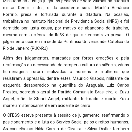
Ministério da Justiça julgou os pedidos de sete vítimas da ditadura
militar. Dentre estes, o da assistente social Mariléa Venâncio
Porfírio, presa e torturada durante a ditadura. Na ocasião,
trabalhava no Instituto Nacional de Previdência Social (INPS) e foi
demitida por justa causa, por motivo de abandono de trabalho,
mesmo com a ciência do INPS de que se encontrava presa. O
julgamento ocorreu na sede da Pontifícia Universidade Católica do
Rio de Janeiro (PUC-RJ).
Além dos julgamentos, marcados por fortes emoções e pela
reafirmação da necessidade de romper a cultura do silêncio, várias
homenagens foram realizadas a homens e mulheres que
resistiram à opressão, dentre estes, Mauricio Grabois, militante de
esquerda desaparecido na guerrilha do Araguaia, Luiz Carlos
Prestes, secretário-geral do Partido Comunista Brasileiro, e Zuzu
Angel, mãe de Stuart Angel, militante torturado e morto. Zuzu
morreu misteriosamente em acidente de carro.
O CFESS esteve presente à sessão de julgamento, reafirmando o
posicionamento e a luta do Serviço Social pelos direitos humanos.
As conselheiras Hilda Correa de Oliveira e Silvia Distler também