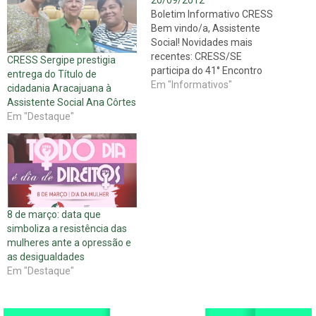
Boletim Informativo CRESS
Bem vindo/a, Assistente
Social! Novidades mais
recentes: CRESS/SE
CRESS Sergipe prestigia
participa do 41° Encontro
entrega do Título de
Nacional CFESS-CRESS
Em "Informativos"
cidadania Aracajuana à
Entre os dias 06 e 09 de
Assistente Social Ana Côrtes
setembro, o Conselho
Em "Destaque"
Regional de Serviço Social –
18ª Região – Sergipe
(CRESS/SE) esteve presente
participando do 41° Encontro
Nacional CFESS-CRESS,
realizado na cidade de
Palmas/TO.…
8 de março: data que
simboliza a resistência das
mulheres ante a opressão e
as desigualdades
Em "Destaque"