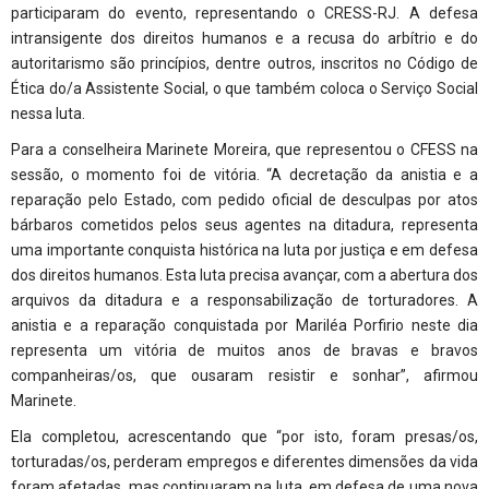
participaram do evento, representando o CRESS-RJ. A defesa
intransigente dos direitos humanos e a recusa do arbítrio e do
autoritarismo são princípios, dentre outros, inscritos no Código de
Ética do/a Assistente Social, o que também coloca o Serviço Social
nessa luta.
Para a conselheira Marinete Moreira, que representou o CFESS na
sessão, o momento foi de vitória. “A decretação da anistia e a
reparação pelo Estado, com pedido oficial de desculpas por atos
bárbaros cometidos pelos seus agentes na ditadura, representa
uma importante conquista histórica na luta por justiça e em defesa
dos direitos humanos. Esta luta precisa avançar, com a abertura dos
arquivos da ditadura e a responsabilização de torturadores. A
anistia e a reparação conquistada por Mariléa Porfirio neste dia
representa um vitória de muitos anos de bravas e bravos
companheiras/os, que ousaram resistir e sonhar”, afirmou
Marinete.
Ela completou, acrescentando que “por isto, foram presas/os,
torturadas/os, perderam empregos e diferentes dimensões da vida
foram afetadas, mas continuaram na luta, em defesa de uma nova