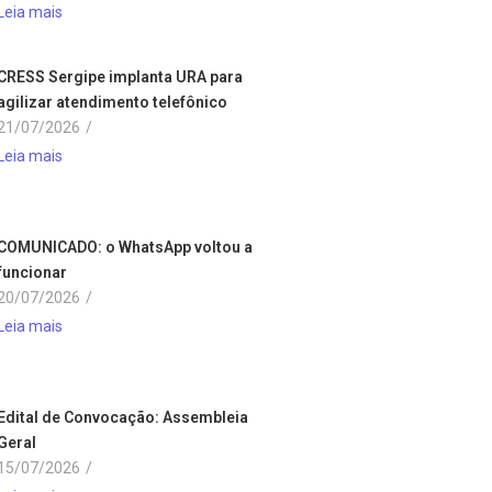
Leia mais
CRESS Sergipe implanta URA para
agilizar atendimento telefônico
21/07/2026
/
Leia mais
COMUNICADO: o WhatsApp voltou a
funcionar
20/07/2026
/
Leia mais
Edital de Convocação: Assembleia
Geral
15/07/2026
/