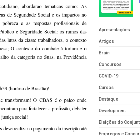
cotidiano, abordarão temáticas como: As
icas de Seguridade Social e os impactos no
a pobreza e as respostas profissionais de
Apresentações
 Público e Seguridade Social: os rumos das
das lutas da classe trabalhadora, o contexto
Artigos
uesa; O contexto do combate à tortura e o
Brain
abalho da categoria no Suas, na Previdência
Concursos
COVID-19
h59 (horário de Brasília)!
Cursos
 que transformam! O CBAS é o palco onde
Destaque
ncontram para fortalecer a profissão, debater
Development
ustiça social!
Eleições do Conju
 deve realizar o pagamento da inscrição até
Empregos e Concu