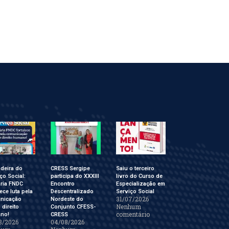
deira do
CRESS Sergipe
Saiu o terceiro
ço Social:
participa do XXXIII
livro do Curso de
ária FNDC
Encontro
Especialização em
lece luta pela
Descentralizado
Serviço Social
31/07/2026
nicação
Nordeste do
Nenhum
direito
Conjunto CFESS-
comentário
no!
CRESS
8/2026
04/08/2026