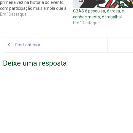
primeira vez na história do evento,
com participação mais ampla que a
CBAS é pesquisa, é troca, é
dos/as congressistas inscritos/as.
Em "Destaque"
conhecimento, é trabalho!
A conferência, que será ministrada
Em "Destaque"
pelas professoras Ana Elisabete
Mota e Marilda Iamamoto, ocorrerá
no Classic Hall às 19h do dia 5…
Post anterior
Deixe uma resposta