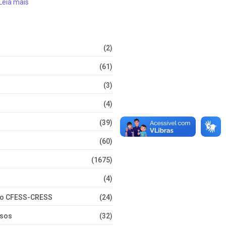
Leia mais
(2)
(61)
(3)
(4)
(39)
(60)
(1675)
(4)
nto CFESS-CRESS
(24)
rsos
(32)