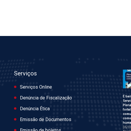
Serviços
Serviços Online
É ban
Denúncia de Fiscalização
Servi
Plen
Denúncia Ética
forta
comu
como 
Emissão de Documentos
huma
06/0
Emissão de boletos