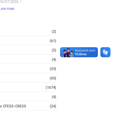
15/07/2026
/
Leia mais
(2)
(61)
(3)
(4)
(39)
(60)
(1674)
(4)
nto CFESS-CRESS
(24)