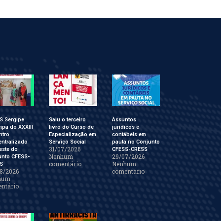
S Sergipe
Saiu o terceiro
Assuntos
cipa do XXXIII
livro do Curso de
jurídicos e
ntro
Especialização em
contábeis em
ntralizado
Serviço Social
pauta no Conjunto
31/07/2026
este do
CFESS-CRESS
Nenhum
29/07/2026
unto CFESS-
comentário
Nenhum
S
8/2026
comentário
hum
ntário